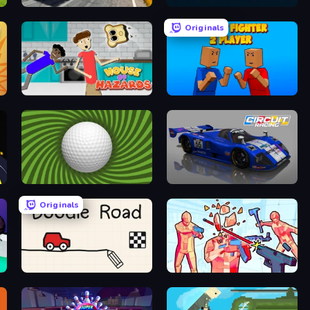
Deadly Descent
Bricks Breaker
Originals
House of Hazards
Puppet Fighter 2 Player
The Speedy Golf
Circuit Racing
Originals
Doodle Road
Time Shooter 2