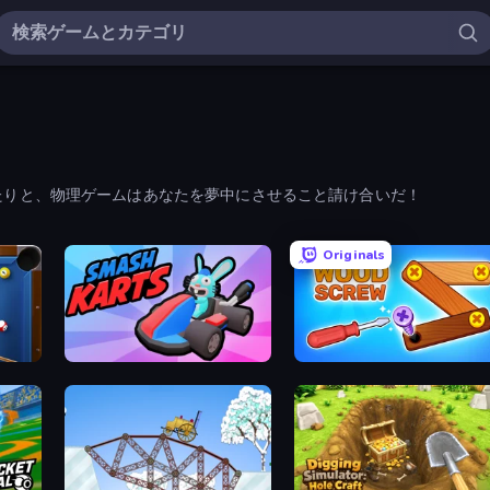
たりと、物理ゲームはあなたを夢中にさせること請け合いだ！
Originals
Smash Karts
Wood Screw: Bolts Puzzle