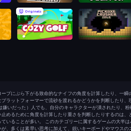
Classic Bowling
9 Ball Pool Online Multiplaye
Originals
Cozy Golf
Pickaxe Crusher Idle
ロープにぶら下がる致命的なナイフの角度を計算したり、一瞬
なプラットフォーマーで流砂を渡れるかどうかを判断したり、
いは嫌いだった）人でも、自分のキャラクターが潰されたり、
い止めるために角度を計算したり重さを判断したりするのは、
っていることが多い。 このカテゴリーに属するゲームの大半
いが、多くは素早い思考に加えて、鋭いキーボードやマウスの