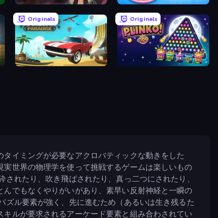
r
Darts Club
Unscrew Drop: Satisfying Puzzle
Originals
Originals
Stunt Paradise
PLINKO!
のタイミングが必要なアクロバティックな動きをした
現実世界の物理学を使って挑戦するゲームは楽しいもの
粉砕されたり、吹き飛ばされたり、真っ二つにされたり、
とんでもなくやりがいがあり、素早い反射神経と一瞬の
はパズル要素が強く、先に進むため（あるいは生き残るた
スキルが要求されるアーケード要素と組み合わされてい