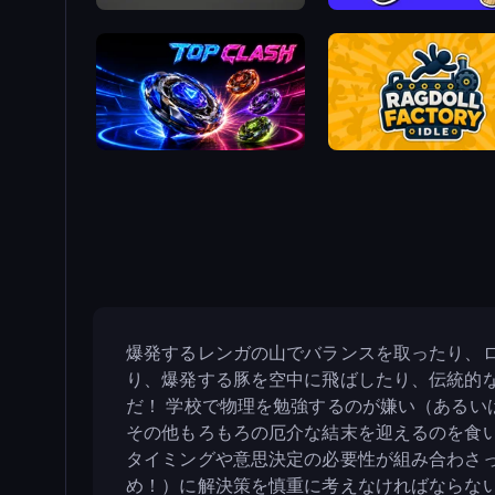
Tap-Tap Shots
Smash the Car to Pieces!
Top Clash
Ragdoll Factory Idle
爆発するレンガの山でバランスを取ったり、
り、爆発する豚を空中に飛ばしたり、伝統的
だ！ 学校で物理を勉強するのが嫌い（ある
その他もろもろの厄介な結末を迎えるのを食
タイミングや意思決定の必要性が組み合わさ
め！）に解決策を慎重に考えなければならな