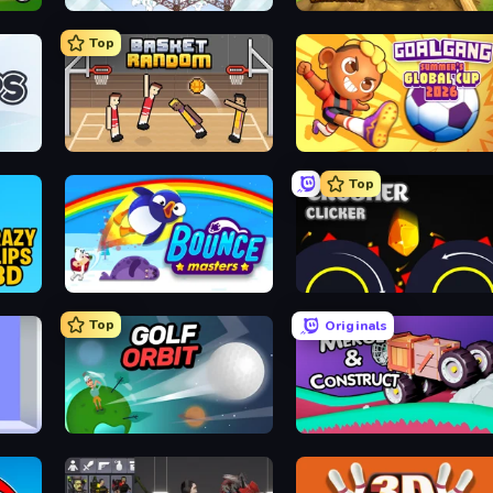
Railway Bridge
Digging Simulator: Hole Craft
Top
Basket Random
Goal Gang
Top
Bouncemasters
Crusher Clicker
Top
Originals
Golf Orbit
Merge & Construct