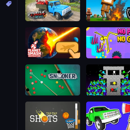
Hustle & Drift in ZIL
Noob Fuse
Planet Smash Destruction
Snooker
Stick Epic Fighter