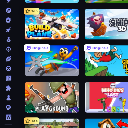
Slice Master
RocketGoal.io
Top
Build A Plane
Ships 3D
Originals
Originals
Ninja Swipe Strike
Crazy Flips 3D
Playground
Who Dies Last?
Top