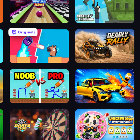
Super Bowling Mania
Getaway Shootout
Originals
Boom Slingers ReBoom
Deadly Rally
DOP Noob: Draw to Save
BMG: Ragdoll Playground