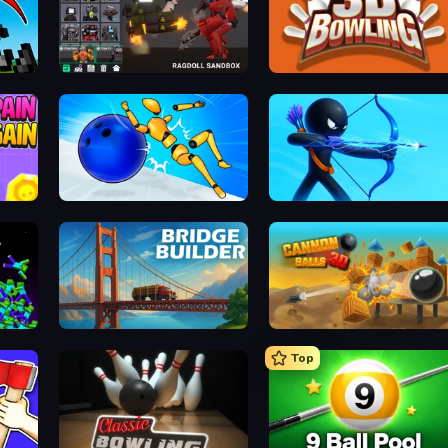
Last Play: Ragdoll Sandbox
3D Bowling
No Pain No Gain - Ragdoll Sandbox
Playground Man! Ragdoll Show!
Archers Random
Bridge Builder
Cannon Balls 3D
Top