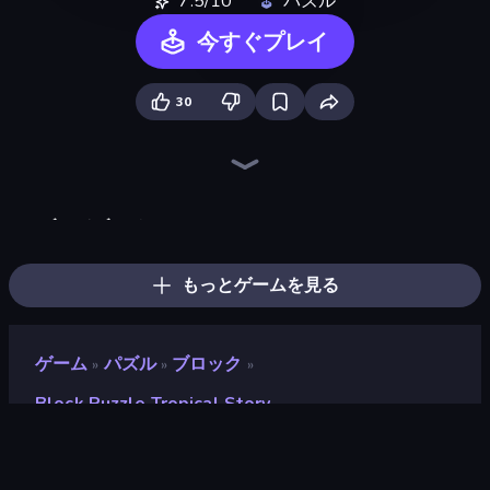
7.5/10
パズル
今すぐプレイ
30
Skydom
Piles of Mahjong
Skydom: Reforged
ブロックブラスト
Piece of Cake: Merge and Bake
Wood Block Journey
TenTrix
Screw Out: Bolts and Nuts
Match Arena
Tasty Match: Mahjong Pairs
Block Champ
Wood Blocks
Puzzle Wood Block
BlockBuster Puzzle
Blocks and that’s it
Puzzle Block Master
Little Fox: Bubble Spinner Pop
Mahjongg Solitaire
もっとゲームを見る
ゲーム
パズル
ブロック
»
»
»
Block Puzzle Tropical Story
Block Puzzle Tropical