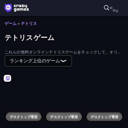
ゲーム
»
テトリス
テトリスゲーム
これらの無料オンラインテトリスゲームをチェックして、オリジ
ナルゲームから過激な新作スピンオフタイトルまで、レトロなテ
ランキング上位のゲーム
トリスの世界に飛び込もう。
Blocks and that’s it
10x10
Puzzle Wood Block
Puzzle Block Master
10x10! Classic
Neko Sliding: Cat Puzzle
Sand Blocks
Drop & Merge the Numbers
Sandtrix
Stacktris 2048
Sudoku Block Puzzle
Block Magic Puzzle
Merge to Million
QBlock Puzzle Blast
Fill the Gap
Block Puzzle Tropical Story
10x10! Arabian Nights
Twirl
Blocks Fill Tangram
Cozy Blocks
Loot Island - Treasure Digger
Doodle Block Puzzle
Magic Forest: Block Puzzle
Sketchy Towers
デスクトップ専用
ColorTris
デスクトップ専用
Blocks
Block Puzzle Plus
デスクトップ専用
Tetris with Physics
デスクトップ専用
デスクトップ専用
Pixel Perfect
デスクトップ専用
Ludoteca