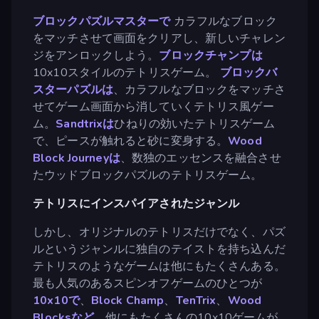
ブロックパズルマスターで
カラフルなブロック
をマッチさせて画面をクリアし、新しいチャレン
ジをアンロックしよう。
ブロックチャンプは
10x10スタイルのテトリスゲーム。
ブロックバ
スターパズルは
、カラフルなブロックをマッチさ
せてゲーム画面から消していくテトリス風ゲー
ム。
Sandtrixは
ひねりの効いたテトリスゲーム
で、ピースが触れると砂に変身する。
Wood
Block Journeyは
、数独のエッセンスを融合させ
たウッドブロックパズルのテトリスゲーム。
テトリスにインスパイアされたジャンル
しかし、オリジナルのテトリスだけでなく、パズ
ルというジャンルに独自のテイストを持ち込んだ
テトリスのようなゲームは他にもたくさんある。
最も人気のあるスピンオフゲームのひとつが
10x10で
、
Block Champ
、
TenTrix
、
Wood
Blocksなど
、他にもたくさんの10x10ゲームが