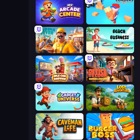
My Arcade Center
Loaders Inc
Marina Fever Tycoon
Beach Business
Idle Car Service: Tycoon
Office Tycoon: Expand & Manage
Gadget Universe
Lost Adventure
Caveman Life
Burger Boss