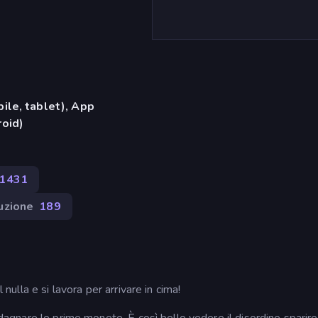
ile, tablet), App
oid)
1431
uzione
189
 nulla e si lavora per arrivare in cima!
adagnare le prime monete. È così bello vedere il disordine sparire 