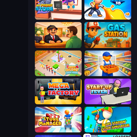
My Phone Store
Gas Station 3D
Idle Hotel Empire Tycoon
Gas Station
Juice Factory - Fruit Farm
Supermarket Manager
Mega Factory
StartUp Fever
Store Manager
Gas Station - Stick Simulator