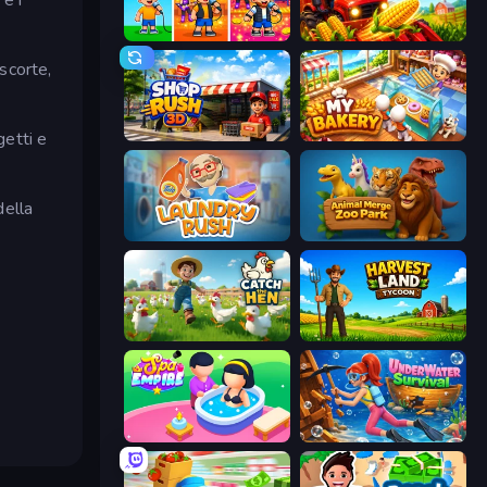
Music Band
My Perfect Farm
 scorte,
getti e
Shop Rush 3D
My bakery
della
Laundry Rush
Animal Merge Zoo Park
Catch the Hen
Harvest Land Tycoon
Spa Empire
Underwater Survival