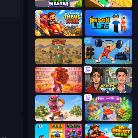
Trash Master
Doctor Hero
My Perfect Theme Park
Prison Life
Army Base Of America
Gym Boss
Candy Packing Store
Life Simulator: Road to Riches
Donut Place
Furniture Master: Idle Tycoon
e i