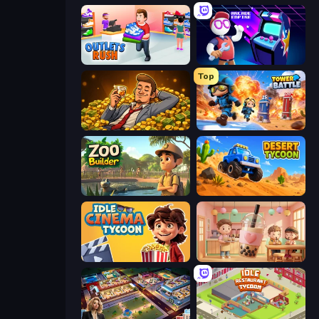
Outlets Rush
Arcade Empire
Top
Idle Billionaire Tycoon
Tower Battle
Zoo Builder
Desert Tycoon
Idle Cinema Tycoon
Boba Shop