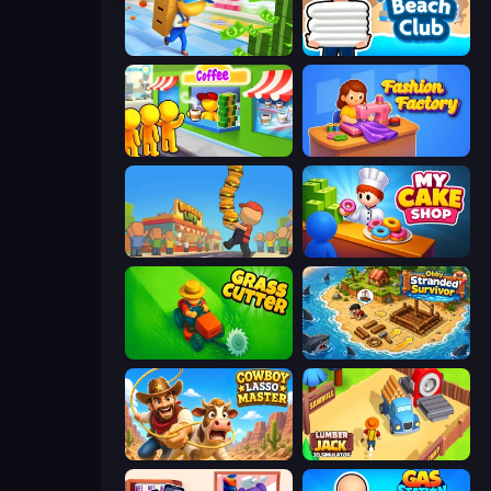
Supermarket Empire
Beach Club
Coffee Idle
Fashion Factory
Burger Life
My Cake Shop
Grass Cutter: Mowing Simulator
Obby Stranded Survivor
Cowboy Lasso Master
Lumberjack 3D Simulator