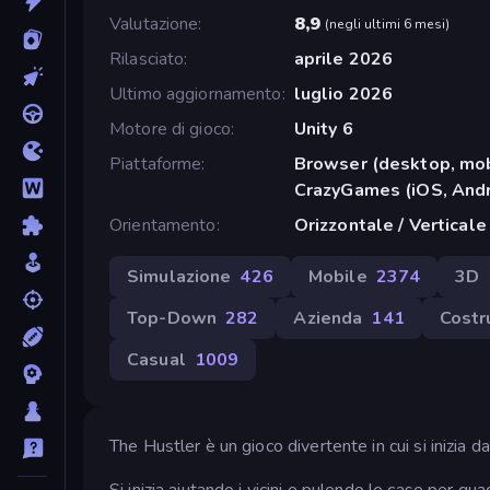
Valutazione
8,9
(
negli ultimi 6 mesi
)
Rilasciato
aprile 2026
Ultimo aggiornamento
luglio 2026
Motore di gioco
Unity 6
Piattaforme
Browser (desktop, mob
CrazyGames (iOS, Andr
Orientamento
Orizzontale / Verticale
Simulazione
426
Mobile
2374
3D
Top-Down
282
Azienda
141
Costr
Casual
1009
The Hustler è un gioco divertente in cui si inizia dal
Si inizia aiutando i vicini e pulendo le case per gu