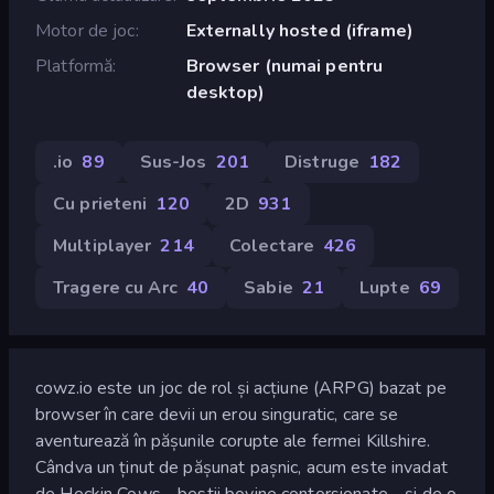
Motor de joc
Externally hosted (iframe)
Platformă
Browser (numai pentru
desktop)
.io
89
Sus-Jos
201
Distruge
182
Cu prieteni
120
2D
931
Multiplayer
214
Colectare
426
Tragere cu Arc
40
Sabie
21
Lupte
69
cowz.io este un joc de rol și acțiune (ARPG) bazat pe
browser în care devii un erou singuratic, care se
aventurează în pășunile corupte ale fermei Killshire.
Cândva un ținut de pășunat pașnic, acum este invadat
de Heckin Cows - bestii bovine contorsionate - și de o