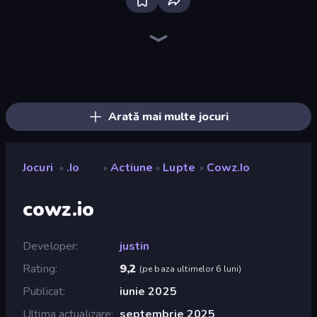
Bloxd.io
Survev.io
EvoWorld.io (FlyOrDie.io)
BattleDudes.io
Knife.io
EvoWars.io
GoBattle.io
Diep.io
BrutalMania.io (Brutal Mania)
Mope.io
WarCall.io
Copter.io
Stabfish 2
Chompers.io
MiniGiants.io
Stabfish.io
Hand Spinner IO 3D
Dashers.io
Arată mai multe jocuri
Jocuri
.io
Actiune
Lupte
Cowz.io
»
»
»
»
cowz.io
Developer
justin
Rating
9,2
(
pe baza ultimelor 6 luni
)
Publicat
iunie 2025
Ultima actualizare
septembrie 2025