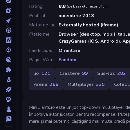
Rating
8,8
(
pe baza ultimelor 6 luni
)
Publicat
noiembrie 2018
Motor de joc
Externally hosted (iframe)
Platforme
Browser (desktop, mobil, tablet
CrazyGames (iOS, Android), App
Landscape
Orientare
Pagini Wiki
Fandom
.io
121
Crestere
99
Sus-Jos
282
Arena
266
Multiplayer
335
Colect
MiniGiants.io este un joc top-down multiplayer dea
împotriva altor jucători pentru recompense. Puteți
mare și mai puternic, câștigând mai multe pradă pen