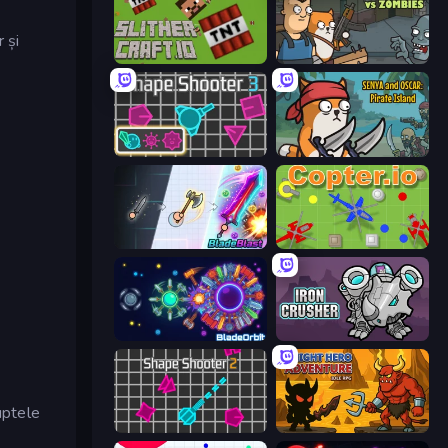
 și
SlitherCraft.io
Senya and Oscar vs Zombies
Shape Shooter 3
Senya and Oscar: Pirate Island
BladeBlast.io
Copter.io
BladeOrbit.io
Iron Crusher
uptele
Shape Shooter 2
Knight Hero Adventure Idle RPG