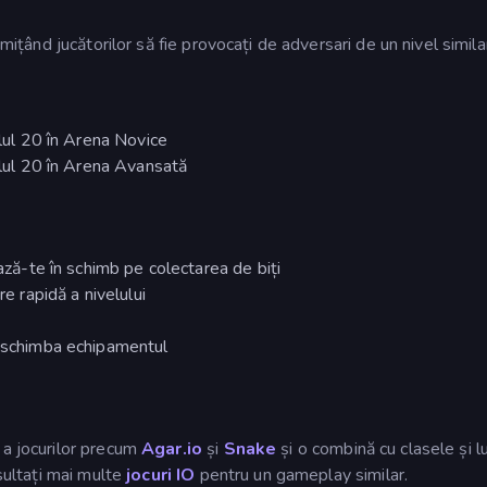
rmițând jucătorilor să fie provocați de adversari de un nivel similar
elul 20 în Arena Novice
velul 20 în Arena Avansată
ează-te în schimb pe colectarea de biți
re rapidă a nivelului
i schimba echipamentul
 a jocurilor precum
Agar.io
și
Snake
și o combină cu clasele și l
nsultați mai multe
jocuri IO
pentru un gameplay similar.