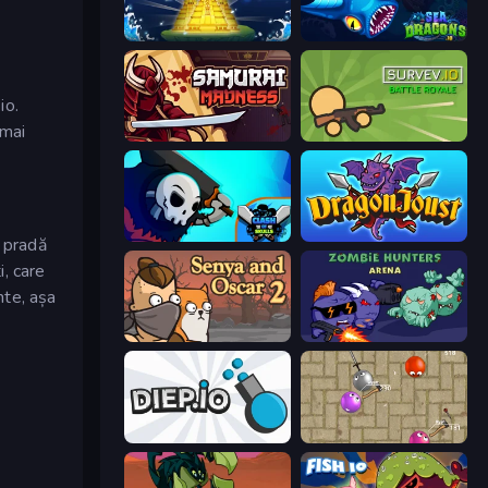
El Dorado Lite
SeaDragons.io
io.
 mai
Samurai Madness
Survev.io
Clash of Skulls
Dragon Joust (.io)
d pradă
i, care
nte, așa
Senya and Oscar 2
Zombie Hunters Online
Diep.io
Balloons.io