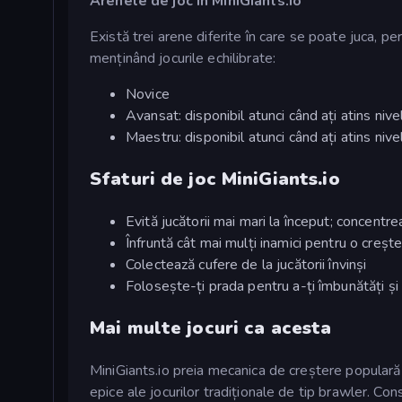
Arenele de joc în MiniGiants.io
Există trei arene diferite în care se poate juca, pe
menținând jocurile echilibrate:
Novice
Avansat: disponibil atunci când ați atins niv
Maestru: disponibil atunci când ați atins ni
Sfaturi de joc MiniGiants.io
Evită jucătorii mai mari la început; concentr
Înfruntă cât mai mulți inamici pentru o crește
Colectează cufere de la jucătorii învinși
Folosește-ți prada pentru a-ți îmbunătăți ș
Mai multe jocuri ca acesta
MiniGiants.io preia mecanica de creștere populară
epice ale jocurilor tradiționale de tip brawler. Co