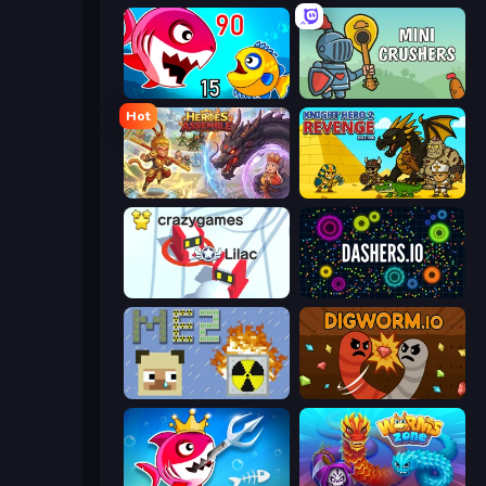
Fish Eat Getting Big
Mini Crushers
Hot
Heroes Assemble
Knight Hero 2 Revenge Idle RPG
Snowball.io
Dashers.io
MineEnergy2
Digworm.io