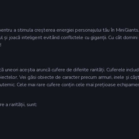
pentru a stimula creșterea energiei personajului tău în MiniGiants.
ul și joacă inteligent evitând conflictele cu giganții. Cu cât domini
!
că uneori aceștia aruncă cufere de diferite rarități. Cuferele inclu
iectelor. Vei găsi obiecte de caracter precum armuri, inele și cășt
 puternic. Cele mai rare cufere conțin cele mai prețioase echipame
 a rarității, sunt: