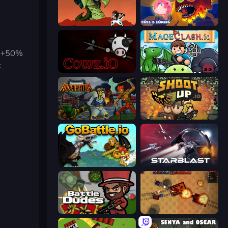
Monster Impact
Fish IO
cu +50%
:
cowz.io
Mageclash.io
Adversator
Shootup.io
GoBattle.io
StarBlast
BattleDudes.io
Tanko.io