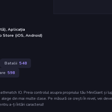
ă), Aplicația
 Store (iOS, Android)
Batalii
548
are
598
thmatch IO. Preia controlul asupra propriului tău MiniGiant și lu
 alege din mai multe clase. Pe măsură ce crești în nivel, vei deve
tru a-ți întări caracterul!