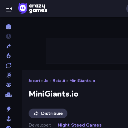
Jocuri
»
.io
»
Batalii
»
MiniGiants.io
MiniGiants.io
Distribuie
Developer
Night Steed Games