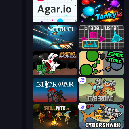
Agar.io
Tanky.io
Netquel
Shape Crusher
Fantasy Madness
ZombieStrike
Stick War
CyberDino: T-Rex vs Robots
Skillfite.io
CyberShark