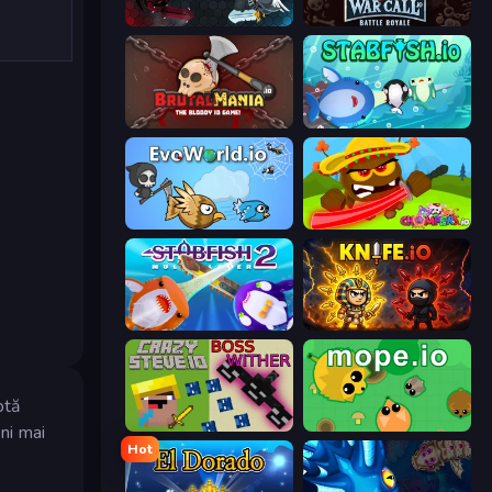
EvoWars.io
WarCall.io
BrutalMania.io (Brutal Mania)
Stabfish.io
EvoWorld.io (FlyOrDie.io)
Chompers.io
Stabfish 2
Knife.io
ptă
CrazySteve.io
Mope.io
ni mai
Hot