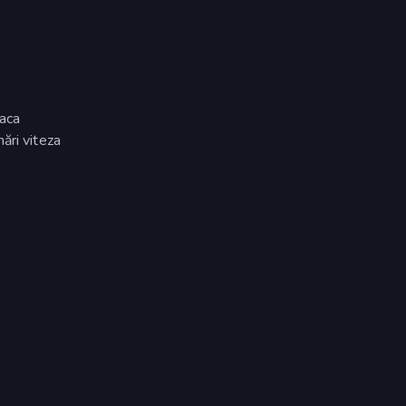
taca
ări viteza