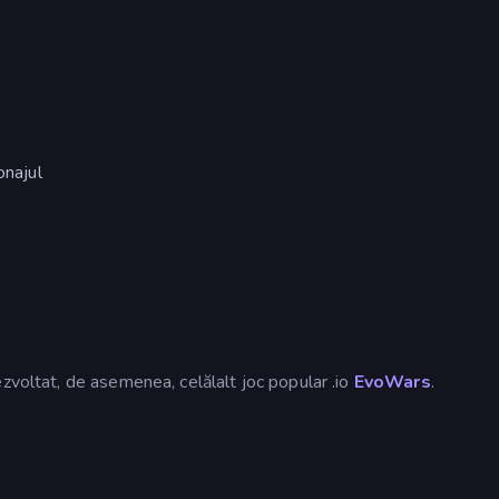
onajul
zvoltat, de asemenea, celălalt joc popular .io
EvoWars
.