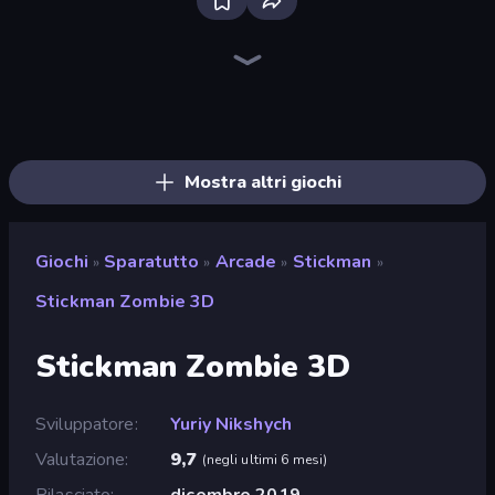
SkillWarz
Fragen
Kirka.io
CS: Chaos Squad
Mine Shooter 2: Noob vs Mobs
The Battleground
Zomblox
Redcoats.io
You vs 100 Skibidi Toilets
Block Contra: Clutch Strike
Pixel Combat: Zombies Strike
Ships Battlefield 3D
KS Z
Western Sniper
Ninja Clash Heroes
Bulletstorm
Chicken CS
Winter Clash 3D
Mostra altri giochi
Giochi
Sparatutto
Arcade
Stickman
»
»
»
»
Stickman Zombie 3D
Stickman Zombie 3D
Sviluppatore
Yuriy Nikshych
Valutazione
9,7
(
negli ultimi 6 mesi
)
Rilasciato
dicembre 2019