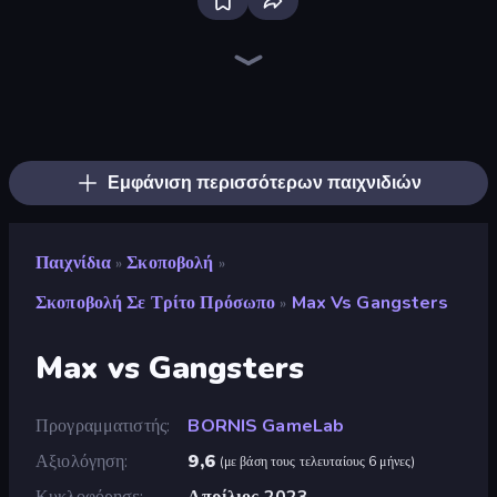
SkillWarz
Redcoats.io
Fragen
Tanks 3D
The Battleground
Ships Battlefield 3D
Dogfight
CS: Chaos Squad
Funny Shooter 2
Funny Shooter - Destroy All
Command Strike FPS
ZombieStrike
Wild Hunter 3D
Attack of Duty
Time Shooter 3: SWAT
Zombie Hunters Online
Kirka.io
Mine Shooter 2: Noob vs Mobs
Εμφάνιση περισσότερων παιχνιδιών
Παιχνίδια
Σκοποβολή
»
»
Σκοποβολή Σε Τρίτο Πρόσωπο
Max Vs Gangsters
»
Max vs Gangsters
Προγραμματιστής
BORNIS GameLab
Αξιολόγηση
9,6
(
με βάση τους τελευταίους 6 μήνες
)
Κυκλοφόρησε
Απρίλιος 2023