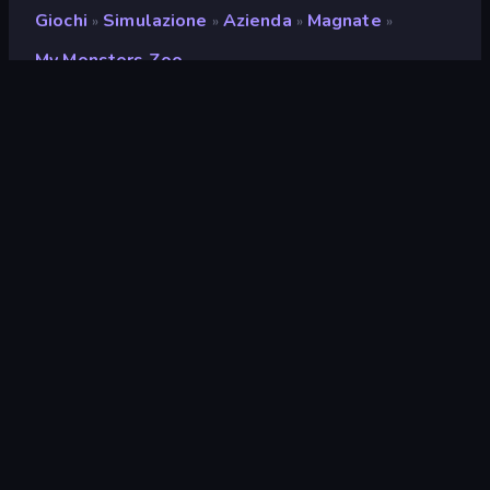
Giochi
Simulazione
Azienda
Magnate
»
»
»
»
My Monsters Zoo
My Monsters Zoo
Sviluppatore
SergOBW
Valutazione
9,3
(
negli ultimi 6 mesi
)
Rilasciato
agosto 2025
Ultimo aggiornamento
agosto 2025
Motore di gioco
Unity 2022
Piattaforme
Browser (desktop, mobile,
tablet), App CrazyGames
(Android)
Orientamento
Panoramica