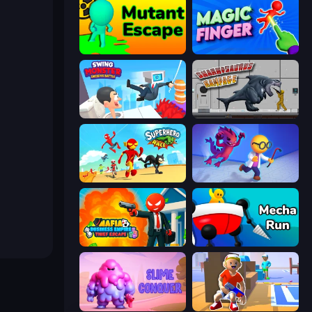
Mutant Escape
Magic Finger 3D
Swing Monster: Decisive Battle
Sharkosaurus Rampage
Superhero Race!
Bounce Out
Mafia Business Empire: Thief Escape
Mecha Run
Slime Conquer: Epic Battles
Blaster Pranks