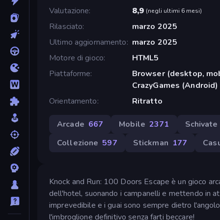
Valutazione
8,9
(
negli ultimi 6 mesi
)
Rilasciato
marzo 2025
Ultimo aggiornamento
marzo 2025
Motore di gioco
HTML5
Piattaforme
Browser (desktop, mob
CrazyGames (Android)
Orientamento
Ritratto
Arcade
667
Mobile
2371
Schivate
Collezione
597
Stickman
177
Cas
Knock and Run: 100 Doors Escape è un gioco arcade 
dell'hotel, suonando i campanelli e mettendo in at
imprevedibile e i guai sono sempre dietro l'angolo.
l'imbroglione definitivo senza farti beccare!