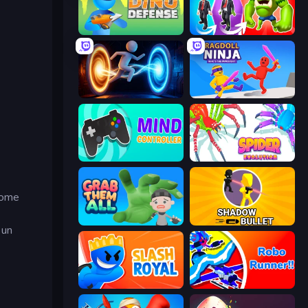
Dino Defense
Infection Town of Zombies
Portal Escape
Ragdoll Ninja: Imposter Hero
Mind Controller
Spider Evolution: Runner Game
 come
Grab Them All
Shadow Bullet
, un
Slash Royal
Robo Runner