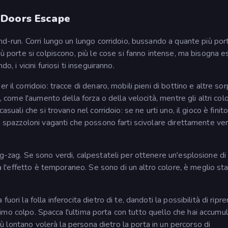
 Doors Escape
and-run. Corri lungo un lungo corridoio, bussando a quante più por
iù porte si colpiscono, più le cose si fanno intense, ma bisogna 
, i vicini furiosi ti inseguiranno.
 il corridoio: tracce di denaro, mobili pieni di bottino e altre so
, come l'aumento della forza o della velocità, mentre gli altri colo
suali che si trovano nel corridoio: se ne urti uno, il gioco è finito
i spazzoloni vaganti che possono farti scivolare direttamente ver
ig-zag. Se sono verdi, calpestateli per ottenere un'esplosione di
ma l'effetto è temporaneo. Se sono di un altro colore, è meglio sta
ori la folla inferocita dietro di te, dandoti la possibilità di ripr
 ultimo colpo. Spacca l'ultima porta con tutto quello che hai accumu
più lontano volerà la persona dietro la porta in un percorso di