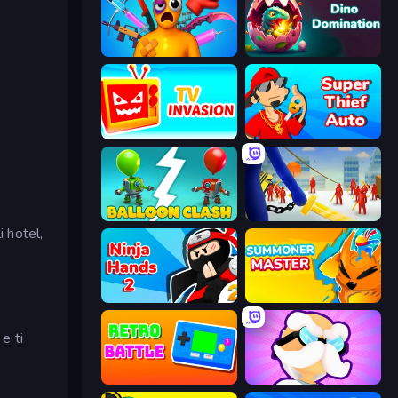
Fun Ragdoll Challenge!
Dino Domination
TV Invasion
Super Thief Auto
Balloon Clash
Slasher
i hotel,
Ninja Hands 2
Summoner Master
e ti
Retro Battle
Mutant Idle