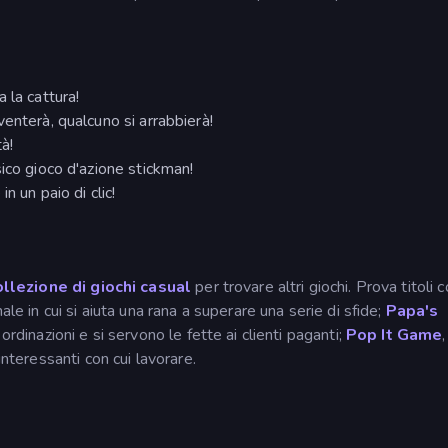
 la cattura!
venterà, qualcuno si arrabbierà!
tà!
sico gioco d'azione stickman!
n un paio di clic!
ollezione di giochi casual
per trovare altri giochi. Prova titoli
nale in cui si aiuta una rana a superare una serie di sfide;
Papa's
 ordinazioni e si servono le fette ai clienti paganti;
Pop It Game
interessanti con cui lavorare.