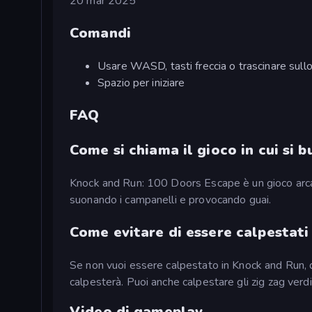
20 mar 2025
Comandi
Usare WASD, tasti freccia o trascinare sull
Spazio per iniziare
FAQ
Come si chiama il gioco in cui si b
Knock and Run: 100 Doors Escape è un gioco arcade d
suonando i campanelli e provocando guai.
Come evitare di essere calpestati
Se non vuoi essere calpestato in Knock and Run, dev
calpesterà. Puoi anche calpestare gli zig zag verdi,
Video di gameplay