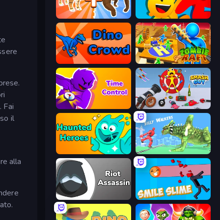
Animal DNA Run
Riot Escape
te
essere
Dino Crowd
Zombie Raft
rprese.
ri
. Fai
Time Control!
Smash Guy: Ragdoll Punch Hero
so il
Haunted Heroes
Silly Walkers
re alla
endere
Riot Assassin
Smile Slime
lato.