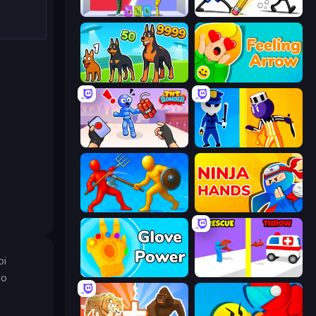
Who Dies Last?
Doodle Smash
Dogs vs Aliens
Feeling Arrow
TNT Bomber
Jailbreak: Hide or Attack!
Epic Sword Battle! Fight in Arena
Ninja Hands
oi
Glove Power
Rescue Throw
do