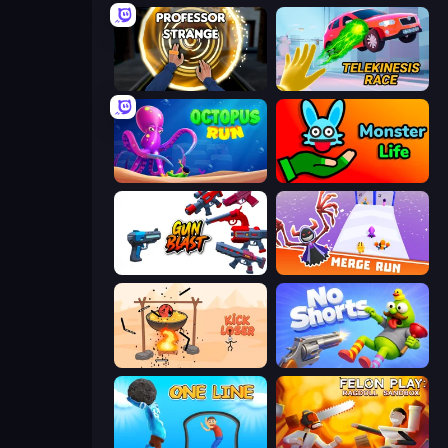
Professor Strange
Telekinesis Race 3D
OctopusRun
Monster Life
Gun Blast
Merge Run
Kick Loser
No Shorts