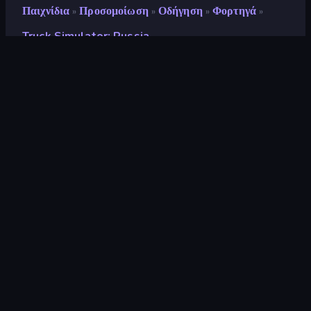
Παιχνίδια
Προσομοίωση
Οδήγηση
Φορτηγά
»
»
»
»
Truck Simulator: Russia
Truck Simulator: Russia
Προγραμματιστής
CyberGoldfinch
Αξιολόγηση
8,6
(
με βάση τους τελευταίους 6 μήνες
)
Κυκλοφόρησε
Ιούλιος 2020
Τελευταία ενημέρωση
Μάιος 2026
Μηχανή παιχνιδιών
Unity 2022
Πλατφόρμες
Πρόγραμμα περιήγησης
(επιτραπέζιος υπολογιστής,
κινητό, tablet), Εφαρμογή
CrazyGames (Android), App
Store (iOS, Android)