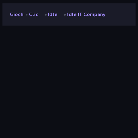
Giochi
Clic
Idle
Idle IT Company
»
»
»
Idle IT Company
Sviluppatore
Noe
Valutazione
9,2
(
negli ultimi 6 mesi
)
Rilasciato
giugno 2023
Ultimo aggiornamento
luglio 2023
Motore di gioco
Unity 2020
Piattaforme
Browser (desktop, mobile,
tablet), App CrazyGames
(Android)
Orientamento
Panoramica