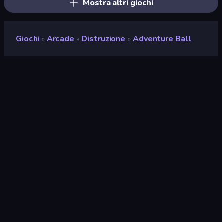
Mostra altri giochi
Giochi
Arcade
Distruzione
Adventure Ball
»
»
»
Adventure Ball
Sviluppatore
Crystal Squid
Valutazione
8,4
(
negli ultimi 6 mesi
)
Rilasciato
aprile 2026
Motore di gioco
HTML5
Piattaforme
Browser (desktop, mobile,
tablet), App CrazyGames
(Android), App Store (iOS,
Android)
Orientamento
Panoramica