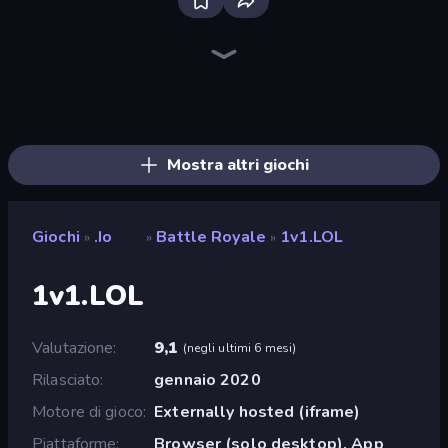
Bloxd.io
Ragdoll Archers
EvoWars.io
Piece of Cake: Merge and Bake
Veck.io
Racing Limits
Traffic Rider
Mahjongg Solitaire
Screw Out: Bolts and Nuts
Words of Wonders
Piles of Mahjong
Designville: Merge & Design
Miniblox
Space Waves
Stickman Clash
SkillWarz
Fortzone Battle Royale
Arrow Escape
Mostra altri giochi
Giochi
.io
Battle Royale
1v1.LOL
»
»
»
1v1.LOL
Valutazione
9,1
(
negli ultimi 6 mesi
)
Rilasciato
gennaio 2020
Motore di gioco
Externally hosted (iframe)
Piattaforme
Browser (solo desktop), App