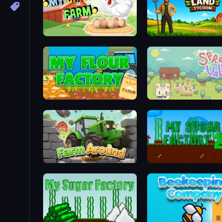
My Chicken Farm
Harvest Land Tycoon
My Flour Factory
Sprout Valley
Farm Around
My Sugar Factory 2