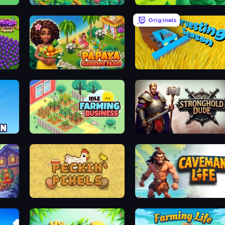
Hedgies
Lumber Harvest: Tree Cutting G
Originals
Papaya Summer Farm
Harvesting Season
Idle Farming Business
Stronghold Dude
ear
Peckin' Pixels
Caveman Life