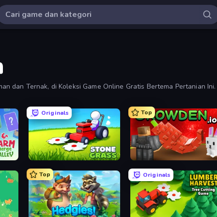
n
 dan Ternak, di Koleksi Game Online Gratis Bertema Pertanian Ini.
Top
Originals
Stone Grass: Mowing Simulator
Grow A Garden | Growden.io
Top
Originals