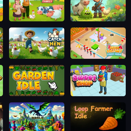
Farm Family
Forest Spirit: Farm & Fight
Catch the Hen
Juice Factory - Fruit Farm
Garden Idle
Sweet Shop 3D