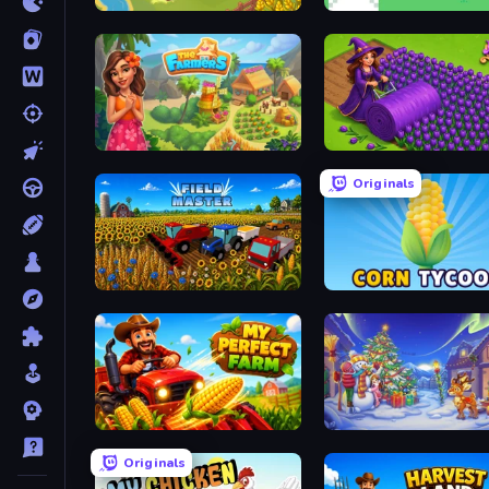
Castle Craft
The MachinEGG
The Farmers
Magic School
Originals
Field Master
Corn Tycoon
My Perfect Farm
Snow Farm Happy New Y
Originals