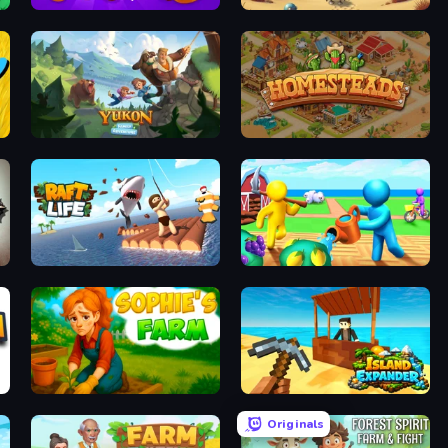
ame
Farm Ring Idle
Project Restoration
Yukon: Family Adventure
Homesteads: Dream Farm
Raft Life
Farm Land
Sophie's Farm
Island Expander
Originals