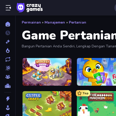
Permainan
»
Manajemen
»
Pertanian
Game Pertania
Bangun Pertanian Anda Sendiri, Lengkap Dengan Tanaman
Mergest Kingdom
Farm Merge Valley
Top