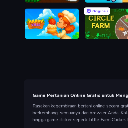
My Sugar Factory
Beekeeping Company
Originals
HappyVille Merge Farm
Circle Farm
Game Pertanian Online Gratis untuk Me
Rasakan kegembiraan bertani online secara gr
berkembang, semuanya dari browser Anda. Kole
hingga game clicker seperti Little Farm Clicker