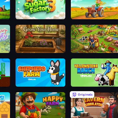
My Sugar Factory 3
Farming Life
Grow Your Home
Farm Life
Shepherd Farm
Yellowstone Ranch
Originals