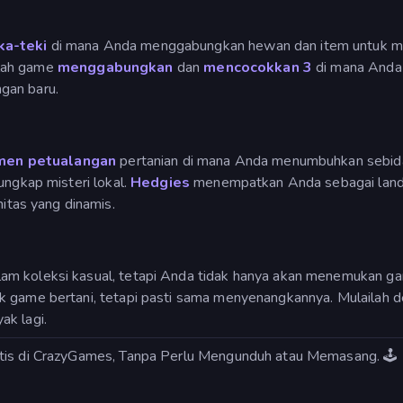
ka-teki
di mana Anda menggabungkan hewan dan item untuk men
lah game
menggabungkan
dan
mencocokkan 3
di mana Anda
gan baru.
men
petualangan
pertanian di mana Anda menumbuhkan sebida
ungkap misteri lokal.
Hedgies
menempatkan Anda sebagai landa
tas yang dinamis.
am koleksi kasual, tetapi Anda tidak hanya akan menemukan ga
uk game bertani, tetapi pasti sama menyenangkannya. Mulailah
ak lagi.
ratis di CrazyGames, Tanpa Perlu Mengunduh atau Memasang. 