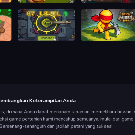
Happy Farm
Tavern Simulator
Tank Evolution
Stick Miner Idle
ngembangkan Keterampilan Anda
atis, di mana Anda dapat menanam tanaman, memelihara hewan,
ksi game pertanian kami mencakup semuanya, mulai dari game 
. Bersenang-senanglah dan jadilah petani yang sukses!