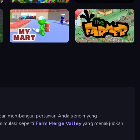
Cubox.io
Loop Farmer Idle
My Mart
The Farmer
 dan membangun pertanian Anda sendiri yang
simulasi seperti
Farm Merge Valley
yang menakjubkan