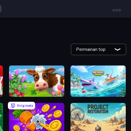
Permainan top
Country Life Meadows
Tropical Merge
Originals