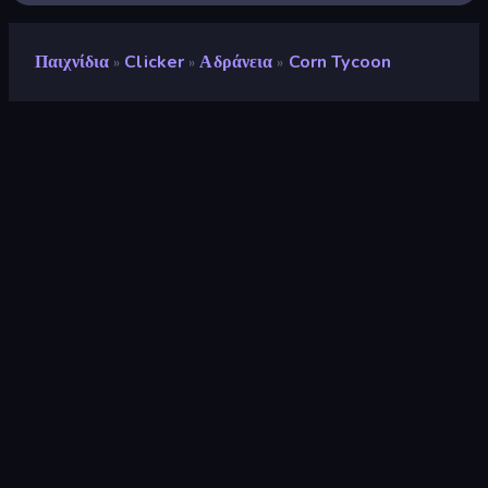
Παιχνίδια
Clicker
Αδράνεια
Corn Tycoon
»
»
»
Corn Tycoon
Προγραμματιστής
Ctrl4ltDel
Αξιολόγηση
9,2
(
με βάση τους τελευταίους 6 μήνες
)
Κυκλοφόρησε
Μάρτιος 2025
Τελευταία ενημέρωση
Μάρτιος 2025
Μηχανή παιχνιδιών
Unity 6
Πλατφόρμες
Πρόγραμμα περιήγησης
(επιτραπέζιος υπολογιστής,
κινητό, tablet), Εφαρμογή
CrazyGames (iOS, Android),
App Store (MSN)