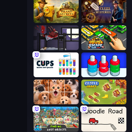
Hidden Objects: Island Secrets
Hidden Object: Clues and Mysteries
The Visitor
Bus Escape: Clear Jam
Cups - Water Sort Puzzle
Nuts Puzzle: Sort By Color
Jigpic Solitaire
Castle Craft
Find Me: Lost Objects
Doodle Road