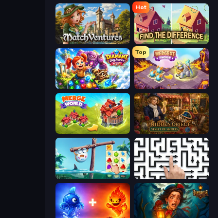
Hot
MatchVentures
Find The Difference
Top
Diamant: Sky Stories Match 3
Mergest Kingdom
Merge World
Hidden Object: Street Of Secrets
Sugar Heroes
Arrow Escape: Puzzle