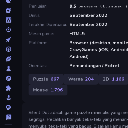
Penilaian
9,5
(
berdasarkan 6 bulan terakhir
)
Dirilis
September 2022
Terakhir Diperbarui
September 2022
Mesin game
HTML5
Platform
Browser (desktop, mobile,
CrazyGames (iOS, Android)
Android)
Orientasi
Pemandangan / Potret
Puzzle
667
Warna
204
2D
1.166
Mouse
1.796
Silent Dot adalah game puzzle minimalis yang me
segitiga. Pecahkan banyak teka-teki yang menari
menyukai teka-teki yang bagus. Bisakah kamu me