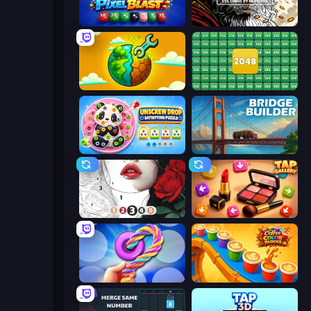
Pixel Blast
Color Tap: Coloring by Numbers
Land Explorers: Merge & Build
2048 Merge Blocks
Unscrew Drop: Satisfying Puzzle
Bridge Builder
Numicolor
Tap Gallery
Twisted Tangle
Coffee Color Blocks