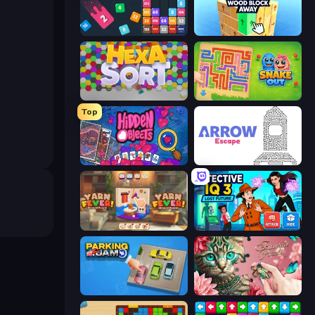
Drop & Merge the Numbers
Tap 3D Wood Block Away
Hexa Sort
Snake Out: Maze Escape
Top
Hidden Objects
Arrow Escape
Yarn Fever! Unravel Puzzle
Detective IQ 3
Parking Jam
Favorite Puzzles