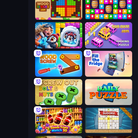
Wood Blocks Jam
Tap Away Story
Captain Blast
Car OUT! Jam Parking Puzzle
Wood Screw: Bolts Puzzle
Fill The Fridge
Screw Out: Bolts and Nuts
Daily Puzzle
Goods Triple Match 3D
Sudoku Online