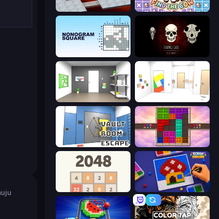
Bloxorz
Find The Cow
Nonogram Square
Room Escape: Strange Case
Paint Room Escape
Mirror Room Escape
Vault Room Escape
Color Cube Puzzle
2048
Screw Sorting
nuju