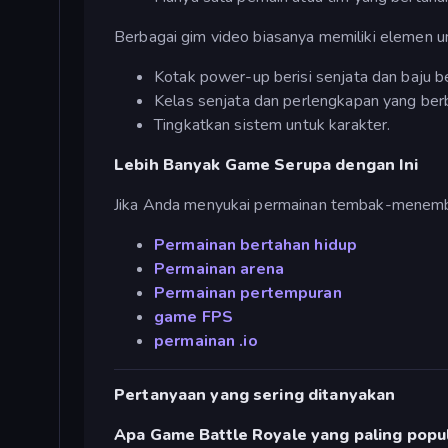
Berbagai gim video biasanya memiliki elemen u
Kotak power-up berisi senjata dan baju b
Kelas senjata dan perlengkapan yang be
Tingkatkan sistem untuk karakter.
Lebih Banyak Game Serupa dengan Ini
Jika Anda menyukai permainan tembak-menembak v
Permainan bertahan hidup
Permainan arena
Permainan pertempuran
game FPS
permainan .io
Pertanyaan yang sering ditanyakan
Apa Game Battle Royale yang paling popu