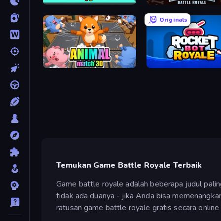
Imposter Battle Royale
WarCall.io
Originals
Animal Match 3D
Rocket Bot Royale
Temukan Game Battle Royale Terbaik
Game battle royale adalah beberapa judul palin
tidak ada duanya - jika Anda bisa memenangka
ratusan game battle royale gratis secara onlin