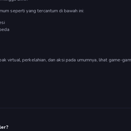
mum seperti yang tercantum di bawah ini:
esi
rbeda
irtual, perkelahian, dan aksi pada umumnya, lihat game-game b
ler?