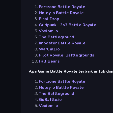
Fortzone Battle Royale
Holey.io Battle Royale
Final Drop
Gridpunk - 3v3 Battle Royale
Voxiom.io
The Battleground
Imposter Battle Royale
WarCall.io
Pilot Royale: Battlegrounds
Fall Beans
Apa Game Battle Royale terbaik untuk dim
Fortzone Battle Royale
Holey.io Battle Royale
The Battleground
GoBattle.io
Voxiom.io