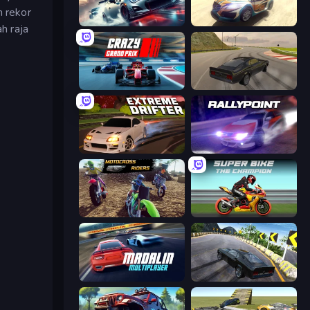
n rekor
Xtreme City Drifting
Rally Point 3
h raja
Crazy Grand Prix
Burnout Drift
Extreme Drifter
Rally Point
MotoCross Riders
Super Bike The Champion
Madalin Cars Multiplayer
Burnout Drift 2: Hilltop