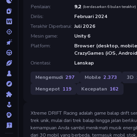
Penilaian
9,2
(
berdasarkan 6 bulan terakhir
)
Dirilis
Februari 2024
Terakhir Diperbarui
Juli 2026
Mesin game
Unity 6
Platform
Browser (desktop, mobile,
CrazyGames (iOS, Android
Orientasi
Lanskap
Mengemudi
297
Mobile
2.373
3D
Mengepot
119
Kecepatan
162
Xtreme DRIFT Racing adalah game balap drift se
trek unik, mulai dari trek balap hingga jalan berl
kemampuan Anda sambil menikmati musik energik y
dari 30 mobil yang berbeda, termasuk mobil stok, 