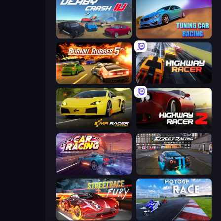
Derby Crash 4
Tuning Car Racing
Burnin' Rubber 5 XS
Highway Racer
Mr. Racer - Car Racing
Highway Racer 2
Car Games: Car Racing Game
Street Racing: Open World
Street Race Fury
MotoGP: Motocross Race