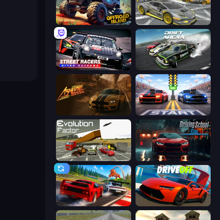
Offroad Island
Wrong Way
Street Racers Nitro Extreme
Drift Arena
Ashline Racing: Born To Burn
Street Racer 2
Evolution Factor
Driving School Simulator
Racing: Online!
DriveOff