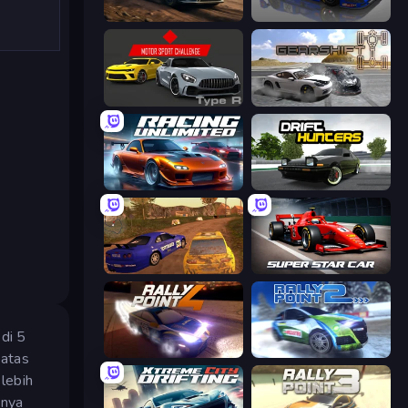
Rally Racer Dirt
Circuit Racing
Motor Sport Challenge Type R
Gearshift One
Racing Unlimited
Drift Hunters
Dirt Rally Driver HD
Super Star Car
di 5
Rally Point 4
Rally Point 2
batas
lebih
knya