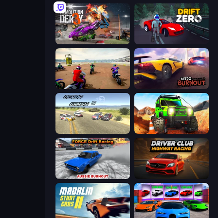
Demolition Derby 3
Drift Zero
Super MX - The Champion
Nitro Burnout
Derby Crash 3
Offroad Life 3D
Force Drift Racing: Aussie Burnout
Driver Club: Highway Racing