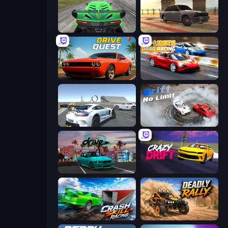
Speed Racing Pro 2
Burnout Drift 3: Seaport Max
Drive Quest
No Limits: Drag Racing
Crazy Stunt Cars Multiplayer
Drift No Limit
RealDrive
Crazy Drift
Crash Skill Racing
Deadly Rally