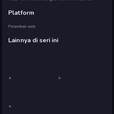
Platform
Peramban web
Lainnya di seri ini
Rally
Hanya
Rally
Hanya
desktop
desktop
Point
Point
2
Rally
Hanya
desktop