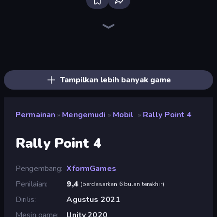
Bloxd.io
Ragdoll Archers
EvoWars.io
Piece of Cake: Merge and Bake
Veck.io
Traffic Rider
Racing Limits
Mahjongg Solitaire
Screw Out: Bolts and Nuts
Words of Wonders
Piles of Mahjong
Designville: Merge & Design
Space Waves
Miniblox
SkillWarz
Stickman Clash
Fortzone Battle Royale
Arrow Escape
Tampilkan lebih banyak game
Permainan
Mengemudi
Mobil
Rally Point 4
»
»
»
Rally Point 4
Pengembang
XformGames
Penilaian
9,4
(
berdasarkan 6 bulan terakhir
)
Dirilis
Agustus 2021
Mesin game
Unity 2020