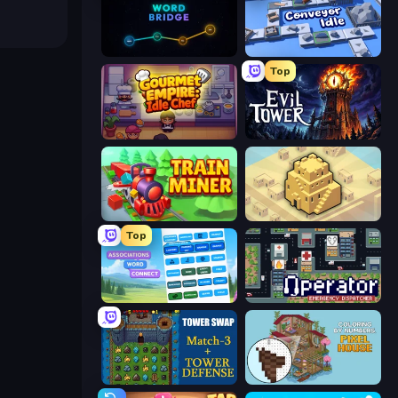
Word Bridge
Conveyor Idle
Top
Gourmet Empire: Idle Chef
Evil Tower
Train Miner
City Blocks
Top
Associations - Word Connect
Operator: Emergency Dispatcher
Tower Swap
Coloring by Numbers: Pixel House