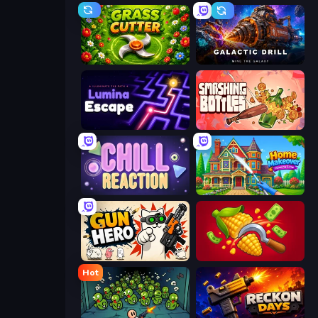
Grass Cutter
Galactic Drill
Lumina Escape
Smashing Bottles
Chill Reaction
Home Makeover Cleaning Game
Gun Hero: Cat Survival
Farm-51: Secret Harvest
Hot