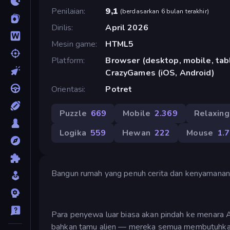
Penilaian
9,1
(
berdasarkan 6 bulan terakhir
)
Dirilis
April 2026
Mesin game
HTML5
Platform
Browser (desktop, mobile, tabl
CrazyGames (iOS, Android)
Orientasi
Potret
Puzzle
669
Mobile
2.369
Relaxing
Logika
559
Hewan
222
Mouse
1.
Bangun rumah yang penuh cerita dan kenyamanan
Para penyewa luar biasa akan pindah ke menara A
bahkan tamu alien — mereka semua membutuhkan