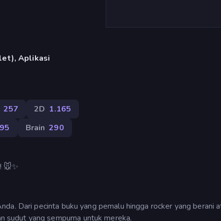
et), Aplikasi
257
2D
1.165
795
Brain
290
! 🐭✨
nda. Dari pecinta buku yang pemalu hingga rocker yang berani a
 sudut yang sempurna untuk mereka.