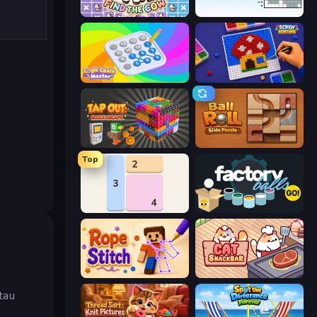
Find The Cow
Nonogram Square
Logic Chain Master
Screw Sorting
Tap Out: Block Escape
Ball Roll
Top
Shikaku Puzzle
Factory Balls Go!
Rope Stitch Puzzle
Cat Snack Bar
tau