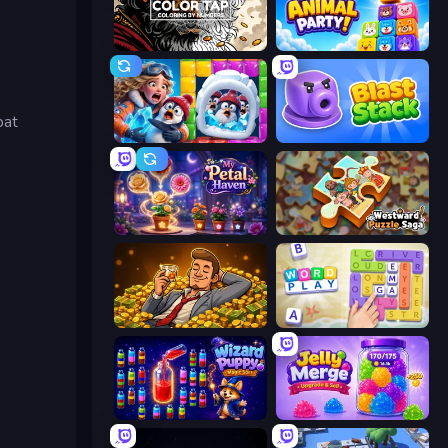
Color Tap: Coloring by Numbers
Drop Animal Party
pat
Captain Blast
Blast Stack
My Petal Haven
Westward Puzzle Saga
Idle Billionaire Tycoon
Word Play
Wizard Puppy: Magic Sort
Jelly Merge: Upgrade & Sell