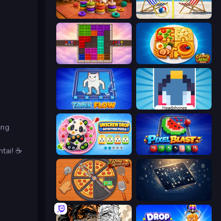
Thread Sort: Knit Pictures
Spot the Difference Forever
a
Color Cube Puzzle
Culinary Atlas
TankFlow.io
Nonogram
ang
tai! ☕️
Unscrew Drop: Satisfying Puzzle
Pixel Blast
Ring Restaurant
Sudoku Classic & Killer