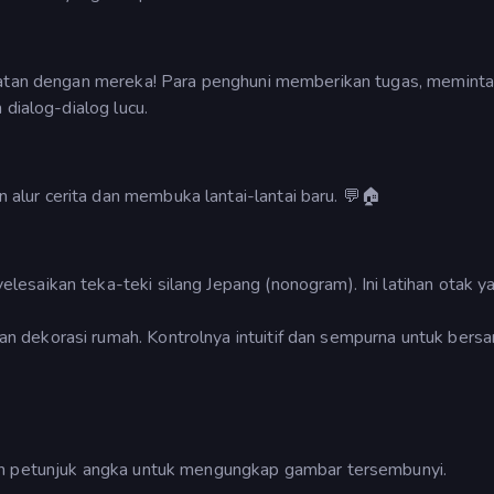
abatan dengan mereka! Para penghuni memberikan tugas, memint
 dialog-dialog lucu.
lur cerita dan membuka lantai-lantai baru. 💬🏠
esaikan teka-teki silang Jepang (nonogram). Ini latihan otak y
dekorasi rumah. Kontrolnya intuitif dan sempurna untuk bersan
an petunjuk angka untuk mengungkap gambar tersembunyi.