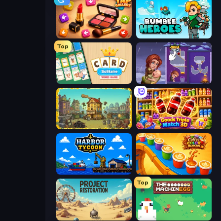
Tap Gallery
Rumble Heroes
Top
Card Solitaire: Word Game
Home Pin 2
The Garbaggio Hotel
Goods Triple Match 3D
Harbor Tycoon
Coffee Color Blocks
Top
Project Restoration
The MachinEGG