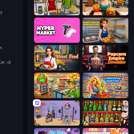
at
Shop Master 3D
Burger Restaurant Simulator 3D
Hypermarket 3D
Bakery Manager: Store Simulator
n
r, di
Street Food Simulator
Popcorn Empire Simulator
Supermarket Simulator: Desert
Supermarket Simulator: Dream Store
Gym Simulator 2024
Bartender The Right Mix