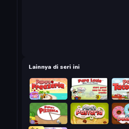
Lainnya di seri ini
Papa's Freezeria
Papa Louie: When Pizzas Attack
Papa's T
Papa's Pizzeria
Papa's Pastaria
Papa's D