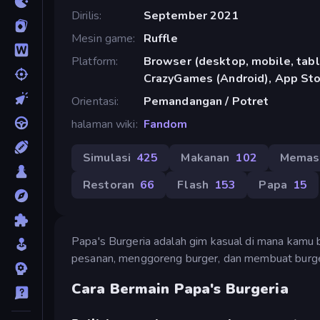
Dirilis
September 2021
Mesin game
Ruffle
Platform
Browser (desktop, mobile, tabl
CrazyGames (Android), App Sto
Orientasi
Pemandangan / Potret
halaman wiki
Fandom
Simulasi
425
Makanan
102
Memas
Restoran
66
Flash
153
Papa
15
Papa's Burgeria adalah gim kasual di mana kamu
pesanan, menggoreng burger, dan membuat burger!
Cara Bermain Papa's Burgeria