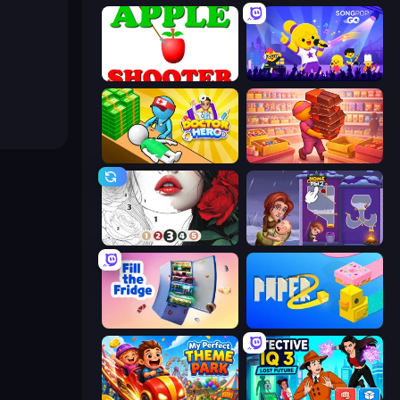
Apple Shooter
SongPop GO
Doctor Hero
Candy Packing Store
Numicolor
Home Pin 2
Fill The Fridge
Paper.io 2