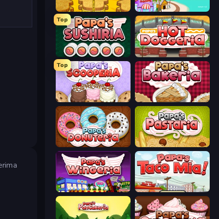
Papa's Cheeseria
Papa's Freezeria
Top
Papa's Sushiria
Papa's Hot Doggeria
Top
Papa's Scooperia
Papa's Bakeria
Papa's Donuteria
Papa's Pastaria
erima
Papa's Wingeria
Papa's Taco Mia