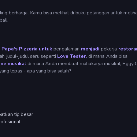
ng berharga. Kamu bisa melihat di buku pelanggan untuk melih
ali.
h
Papa's Pizzeria untuk
pengalaman
menjadi
pekerja
restora
ah judul-judul seru seperti
Love Tester,
di mana Anda bisa
me musikal
di mana Anda membuat mahakarya musikal; Eggy Ca
yang lepas - apa yang bisa salah?
K
atkan tip besar
rofesional