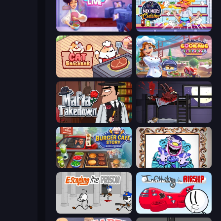
Cooking Live
Max Mixed Cuisine
Cat Snack Bar
Cooking Festival
Mafia Takedown
The Visitor
Burger Cafe Story ASMR Cooking
Exhibit of Sorrows
Escaping the Prison
Infiltrating the Airship