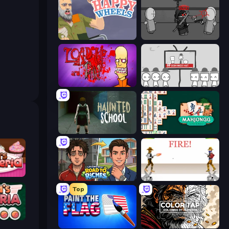
Happy Wheels
Madness Project Nexus
Load Up and Kill
We Become What We Behold
Haunted School
Mahjongg Solitaire
keria
Life Simulator: Road to Riches
Gunblood
Top
ria
Paint the Flag
Color Tap: Coloring by Numbers