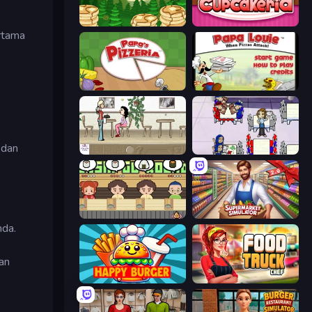
Papa's Pancakeria
Papas Cupcakeria
rtama
Papa's Pizzeria
Papa Louie: When Pizzas Attack
 dan
The Waitress
Diner Dash
Sushi Go Round
Supermarket Simulator: Store Manager
nda.
an
Happy Burger
Food Truck Chef™: A Fun Cooking Game