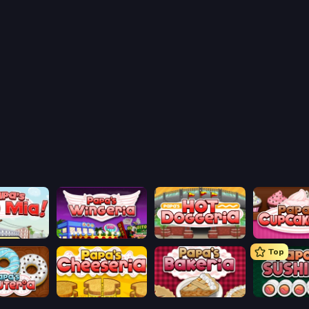
aco Mia
Papa's Wingeria
Papa's Hot Doggeria
Papas Cupca
Top
onuteria
Papa's Cheeseria
Papa's Bakeria
Papa's Sushi