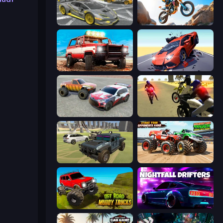
Wrong Way
Trial Mania
Offroad Masters Challenge
Hyper Cars Ramp Crash
Limitless
3D Moto Simulator 2
4x4 Offroader
Monster Truck Demolition Derby
Offroad Muddy Trucks
Nightfall Drifters