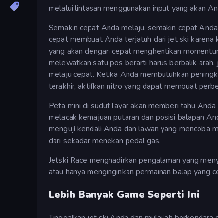
melalui lintasan menggunakan input yang akan An
Semakin cepat Anda melaju, semakin cepat Anda s
cepat membuat Anda terjatuh dari jet ski karena
yang akan dengan cepat menghentikan momentum 
melewatkan satu pos berarti harus berbalik arah,
melaju cepat. Ketika Anda membutuhkan peningka
terakhir, aktifkan nitro yang dapat membuat pe
Peta mini di sudut layar akan memberi tahu Anda 
melacak kemajuan putaran dan posisi balapan Anda s
menguji kendali Anda dan lawan yang mencoba men
dari sekadar menekan pedal gas.
Jetski Race menghadirkan pengalaman yang meny
atau hanya menginginkan permainan balap yang 
Lebih Banyak Game Seperti Ini
Tinggalkan jet ski Anda dan mulailah berkendara d