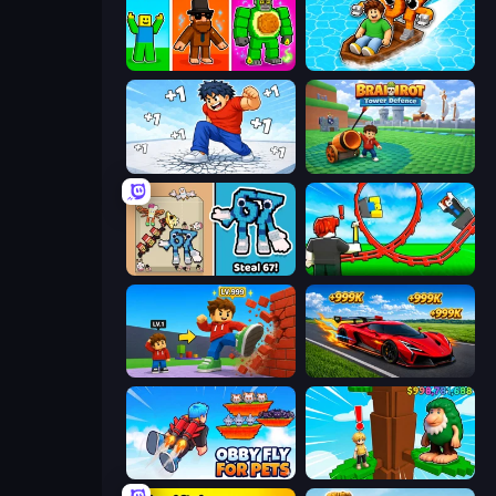
Obby Brainrot Merge
Float for Brainrots
Break a Skyscraper
Brainrot Tower Defence
67 Steal a Brainrot Game
Build a Rollercoaster: Simulator
Obby: +1 Click Wall Breaker
Obby: +1 Speed Car Escape
Obby Fly For Pets
Steal Beanstalk for Brainrots