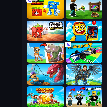
Merge & Steal Brainrot
Dig and Descend: Obby Mine
Marble Merge: Steal Brainrot Game
Obby Cards: The Legend Hunt
Brainrot Evolution
Obby Car Challenge: Drive
Fish It Now
Obby: Pull a Sword
Lucky Blocks for Brainrots
Obby Tycoon Build the City