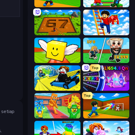
Throw a Lucky Block
Run and Jump for Brainrot
Obby: Dig Brainrots
Ladder to Brainhot: Climb
Lucky Brainrot Blocks Online
Brainrot Arena Online
Top
Cart Ride Danger Mount
Meeland.io
Top
 setiap
Catch Brainrots From Bosses
Baseball For Brainrot
.