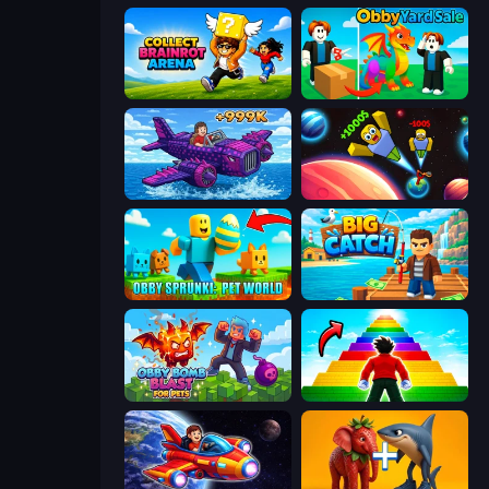
Collect Brainrot Arena
Obby Yard Sale
Obby Plane Power Challenge: Fly
Obby: +1 to Spaceflight Altitude
Obby Sprunki: Pet World
Big Catch
Obby Bomb Blast For Pets
Obby Highest Jump Ever