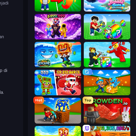
jadi
Collect Brainrot Egg
Bubble Gum Simulator
an
Obby - BrainWave
Break a Lucky Egg Brainrots
Obby Escape from Tsunami Brainrot
Break a Lucky Blocks with Brainrots
p di
a.
Plants vs Brain Zombies
Escape Cave For Brainrot
Hot
Top
Obby: Break Rocks For Brainrots
Grow A Garden | Growden.io