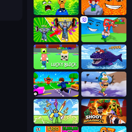
Save Memerots: Acid Lava lake
Escape Lava for Brainrots!
Obby: Gym Simulator, Escape
Escape Tsunami for Brainrots!
Lucky Block
Obby Fish Challenge: Ride
Robby: Cross the Road for Brainrot
BrainZombie Log Escape
Obby vs Brainrot
Shoot Brainrot