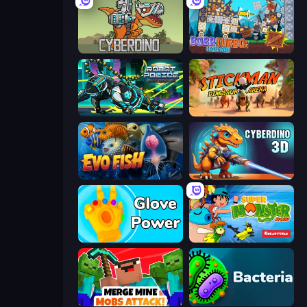
CyberDino: T-Rex vs Robots
Bobr Turbo: Craft Cars
Robot Police Iron Panther
Stickman: Dinosaur Arena
Evo Fish
CyberDino 3D
Glove Power
Super Monster Run
Merge Mine: Mobs Attack!
Bacteria