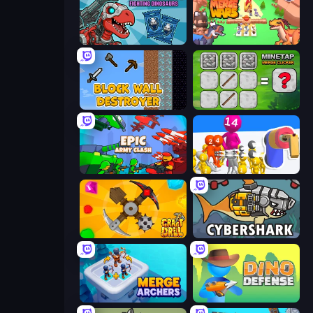
Dominators: Fighting Dinosaurs
Dino Merge Wars
Block Wall Destroyer
MineTap Merge Clicker
Epic Army Clash
Shot Blaster
Craft Drill
CyberShark
Merge Archers
Dino Defense