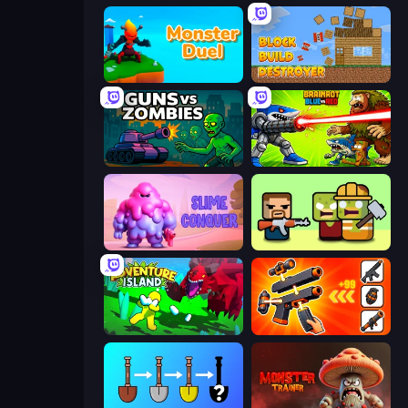
Monster Duel
Block Build Destroyer
Guns vs Zombies
Brainrot Blue Vs Red
Slime Conquer: Epic Battles
Zombie Horde: Build & Survive
Adventure Island 2D
Pew Pew Dose