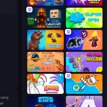
Elemental Merge
Blade Merge
CubeCraft: Merge & Battle
Super Spin
Dragons Merge: Battle Games
Merge Battle Tactics
Dinosaurs Merge Master
No Pain No Gain - Ragdoll Sandbox
Spider Evolution: Runner Game
Merge Knights!
 yang
gai