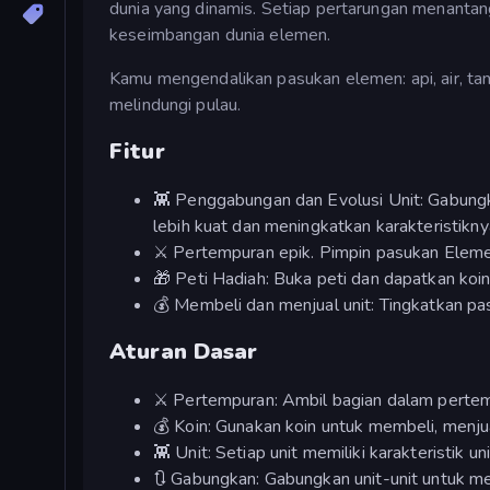
dunia yang dinamis. Setiap pertarungan menantan
keseimbangan dunia elemen.
Kamu mengendalikan pasukan elemen: api, air, t
melindungi pulau.
Fitur
👾 Penggabungan dan Evolusi Unit: Gabung
lebih kuat dan meningkatkan karakteristikny
⚔️ Pertempuran epik. Pimpin pasukan Elem
🎁 Peti Hadiah: Buka peti dan dapatkan ko
💰 Membeli dan menjual unit: Tingkatkan pa
Aturan Dasar
⚔️ Pertempuran: Ambil bagian dalam perte
💰 Koin: Gunakan koin untuk membeli, menj
👾 Unit: Setiap unit memiliki karakteristik 
🔃 Gabungkan: Gabungkan unit-unit untuk m