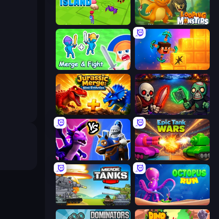
Battle Island
Looping Monsters
Merge and Fight
Merge & Dig!
Jurassic Merge: Dino Evolution
Monster Merge
Merge! Dragons vs Knights
Tanks Merge
Merge Master Tanks: Tank Wars
OctopusRun