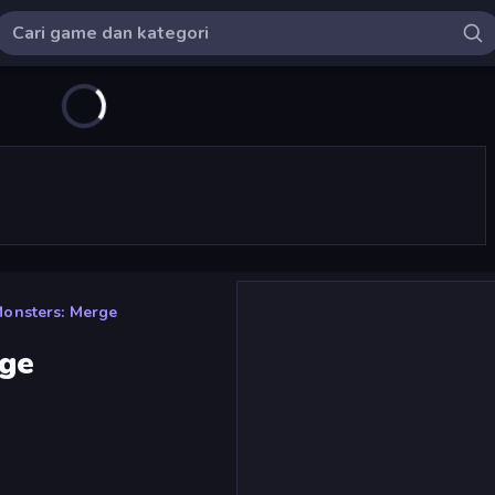
Monsters: Merge
rge