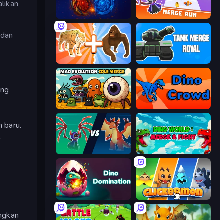
likan
Mystical Blade
Merge Run
 dan
Animal DNA Run
Tank Merge Royal
ang
Mad Evolution: Idle Merge
Dino Crowd
 baru.
.
Monster Battle
Dino World: Merge & Fight
Dino Domination
Clickermon
ungkan