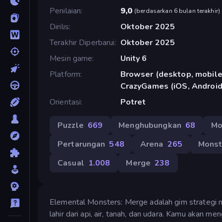
Penilaian
9,0
(
berdasarkan 6 bulan terakhir
)
Dirilis
Oktober 2025
Terakhir Diperbarui
Oktober 2025
Mesin game
Unity 6
Platform
Browser (desktop, mobile,
CrazyGames (iOS, Android
Orientasi
Potret
Puzzle
669
Menghubungkan
68
Mo
Pertarungan
548
Arena
265
Monst
Casual
1.008
Merge
238
Elemental Monsters: Merge adalah gim strateg
lahir dari api, air, tanah, dan udara. Kamu akan 