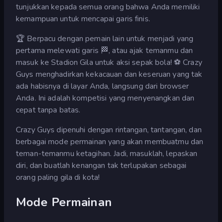
tunjukkan kepada semua orang bahwa Anda memiliki
kemampuan untuk mencapai garis finis.
🏆 Berpacu dengan pemain lain untuk menjadi yang
pertama melewati garis 🏁, atau ajak temanmu dan
masuk ke Stadion Gila untuk aksi sepak bola! ⚽️ Crazy
Guys menghadirkan kekacauan dan keseruan yang tak
ada habisnya di layar Anda, langsung dari browser
Anda. Ini adalah kompetisi yang menyenangkan dan
cepat tanpa batas.
Crazy Guys dipenuhi dengan rintangan, tantangan, dan
berbagai mode permainan yang akan membuatmu dan
teman-temanmu ketagihan. Jadi, masuklah, lepaskan
diri, dan buatlah kenangan tak terlupakan sebagai
orang paling gila di kota!
Mode Permainan