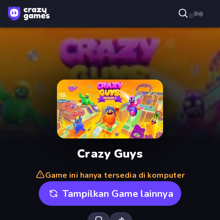
Crazy Guys
Game ini hanya tersedia di komputer
Tampilkan Game lainnya