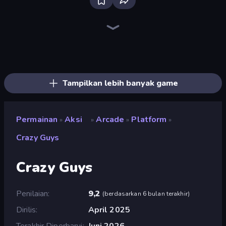
Throw a Lucky Block
Stickman Rebirth
Brainrot Arena Online
War the Knights
Mr. Dude: Online Multiverse Challenge
Boom Slingers ReBoom
Stickman Clash
Ultimate Evolution
99 Nights (Bloxd.io)
Dye Hard
Ships 3D
Immortal: Dark Slayer
Boom!
Zombie Road
Fortzone Battle Royale
Bed Wars
Space Wars Battleground
Stickman Kombat 2D
Tampilkan lebih banyak game
Permainan
Aksi
Arcade
Platform
»
»
»
»
Crazy Guys
Crazy Guys
Penilaian
9,2
(
berdasarkan 6 bulan terakhir
)
Dirilis
April 2025
Terakhir Diperbarui
Juni 2026