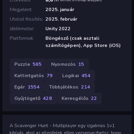
Megjelent
2025. január
Utolsó frissítés
2025. február
Játékmotor
Unity 2022
Platformok
Böngésző (csak asztali
számítógépen), App Store (iOS)
Puzzle
565
Nyomozós
15
Kattintgatós
79
Logikai
454
Egér
1554
Többjátékos
214
Gyűjtögető
428
Keresgélős
22
A Scavenger Hunt - Multiplayer egy izgalmas 1v1
kihívás, ahol az ellenfelek ellen versenyezhetsz, hogy