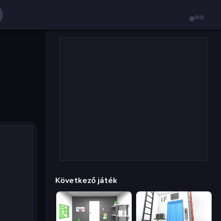
Következő játék