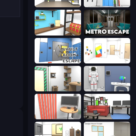
Paint Room Escape
Elevator Room Escape
Game Cafe Escape
Metro Escape
Vault Room Escape
Mirror Room Escape
Machine Room Escape
Space Museum Escape
Computer Office Escape
Video Studio Escape