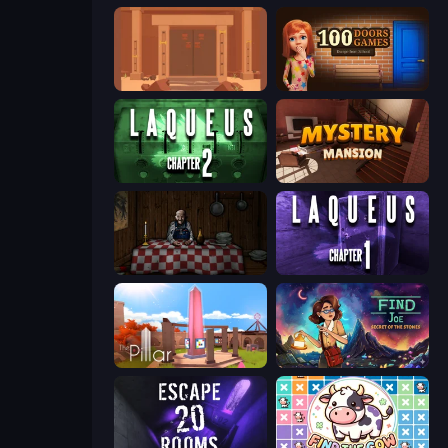
Faraway: Puzzle Escape
100 Doors
Laqueus Escape: Chapter II
Mystery Mansion: Puzzle Escape
Little Cabin in the Woods
Laqueus Escape: Chapter I
The Pillar
Find Joe: Secret of The Stones