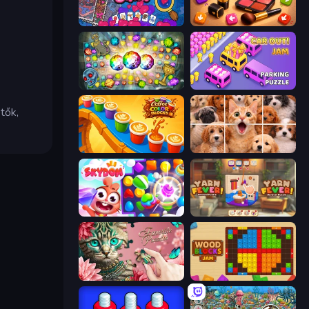
Hidden Objects
Tap Gallery
Forgotten Treasure 2
Car OUT! Jam Parking Puzzle
tők,
Coffee Color Blocks
Jigpic Solitaire
Skydom
Yarn Fever! Unravel Puzzle
Favorite Puzzles
Wood Blocks Jam