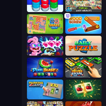
Nuts Puzzle: Sort By Color
Find Me: Lost Objects
Snake Out: Maze Escape
Wood Screw: Bolts Puzzle
Skydom: Reforged
Daily Puzzle
Pixel Blast
Bus Escape: Clear Jam
Parking Jam
Mahjong Puzzle: Tile Match