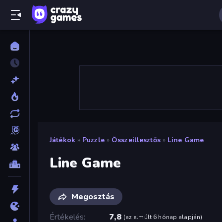
Játékok
»
Puzzle
»
Összeillesztős
»
Line Game
Line Game
Megosztás
Értékelés
7,8
(
az elmúlt 6 hónap alapján
)