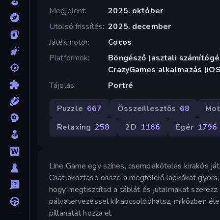
Megjelent
2025. október
Utolsó frissítés
2025. december
Játékmotor
Cocos
Platformok
Böngésző (asztali számítógép
CrazyGames alkalmazás (iOS
Tájolás
Portré
Puzzle
667
Összeillesztős
68
Mob
Relaxing
258
2D
1166
Egér
1796
Line Game egy színes, csempeköteles kirakós ját
Csatlakoztasd össze a megfelelő lapkákat gyors, 
hogy megtisztítsd a táblát és jutalmakat szerezz.
pályatervezéssel kikapcsolódhatsz, miközben él
pillanatát hozza el.