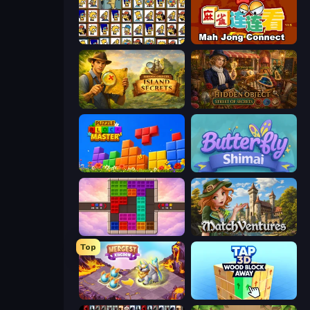
Tiles of the Simpsons
Mahjong Connect (Legacy)
Hidden Objects: Island Secrets
Hidden Object: Street Of Secrets
Puzzle Block Master
Butterfly Shimai
Color Cube Puzzle
MatchVentures
Top
Mergest Kingdom
Tap 3D Wood Block Away