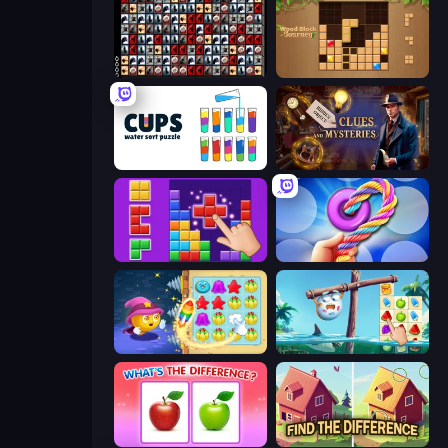
War Mahjong
Wood Block Journey
Cups - Water Sort Puzzle
Hidden Object: Clues and Mysteries
BlockBuster Puzzle
Twisted Tangle
Candy Riddles
Sugar Heroes
What's The Difference?
Find The Difference