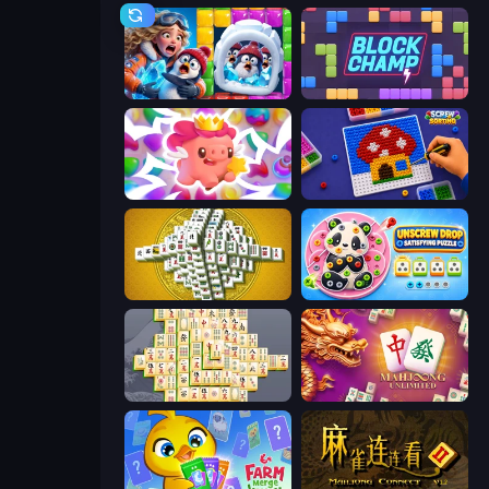
Captain Blast
Block Champ
Match Arena
Screw Sorting
Mahjong Tower
Unscrew Drop: Satisfying Puzzle
Mahjong Online
Mahjong Unlimited