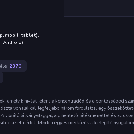
, mobil, tablet),
, Android)
ile
2373
ék, amely kihívást jelent a koncentrációd és a pontosságod szá
tiszta vonalakkal, legfeljebb három fordulattal egy összeköttet
 A vibráló látványvilággal, a pihentető játékmenettel és az okos
esíted az elmédet. Minden egyes mérkőzés a kielégítő nyugalo