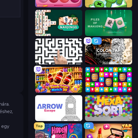
Piece of Cake: Merge and Bake
Screw Out: Bolts and Nuts
Mahjongg Solitaire
Piles of Mahjong
Arrow Escape: Puzzle
Color Tap: Coloring by Numbers
Goods Triple Match 3D
Tap Away Story
mára.
éshez,
Arrow Escape
Hexa Sort
m egy
Top