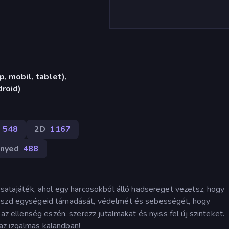
, mobil, tablet),
roid)
548
2D
1167
nyed
488
csatajáték, ahol egy harcosokból álló hadsereget vezetsz, hogy
leszd egységeid támadását, védelmét és sebességét, hogy
 az ellenség eszén, szerezz jutalmakat és nyiss fel új szinteket.
az izgalmas kalandban!