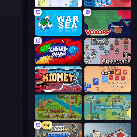
Random Wars
City Takeover
War Sea
Voxorp
Liquid Swarm
No Crossroads
Kiomet
Winter Falling: Price of Life
City Idle
Four Mini Kingdoms War
Top