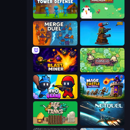
Stickman Tower Defense Idle 3D
The MachinEGG
MergeDuel.io
Furry Road
Blast Miner
Conq.io
Evo Gears
Mage Castle Idle Defense
Age of Tanks Warriors: TD War
Netquel