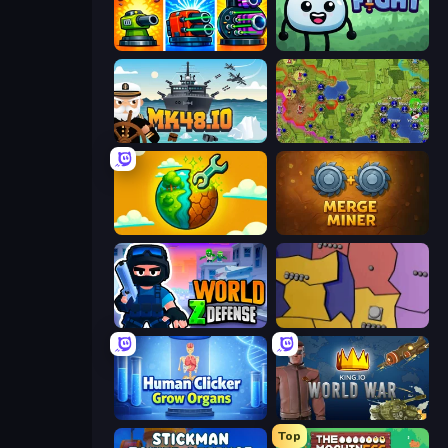
Pumpkin Defense: Merge Cannon
Merge & Fight
Mk48.io
Hex Empire
Land Explorers: Merge & Build
Merge Miner
World Z Defense - Zombie Defense
Compact Conflict
Human Clicker: Grow Organs
King.io World War
Top