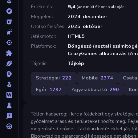
Értékelés
9,4
(
az elmúlt 6 hónap alapján
)
Megjelent
2024. december
Utolsó frissítés
2025. október
Játékmotor
HTML5
Platformok
Böngésző (asztali számítógép
CrazyGames alkalmazás (And
Tájolás
Tájkép
Stratégiai
222
Mobile
2374
Csata
Egér
1797
Agyzsibbasztó
290
Kön
Tétlen hadsereg: Harc a földekért egy stratégiai 
győzelmet arass és területeket hódíts meg. Fej
megerősítsd erőidet. Taktikai döntésekkel járj túl
Bizonyítsd be parancsnoki képességeidet ebben 