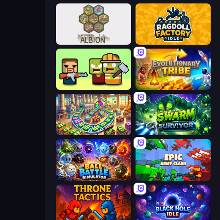
Settlers of Albion
Ragdoll Factory Idle
Zombie Horde: Build & Survive
Evolutionary Tribe
Money Factory: Tycoon Idle Game
Swarm Survivor
Ball Battle Simulator
Epic Army Clash