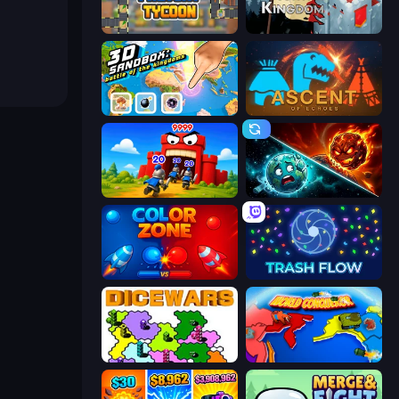
Leek Factory Tycoon
North Kingdom: Siege Castle
3D Sandbox: Battle of the Kingdoms
Ascent of Echoes
TimeWarriors
PlanetCrush 2
Color Zone
Trash Flow
Dice Wars
World Conqueror