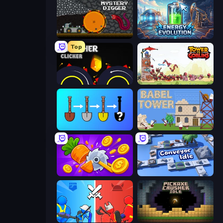
Mystery Digger
Energy Evolution
Top
Crusher Clicker
Tower vs Goblins
Merge Tools - Merge and Dig
Babel Tower
Farm Ring Idle
Conveyor Idle
State Wars: Conquer Them All
Pickaxe Crusher Idle