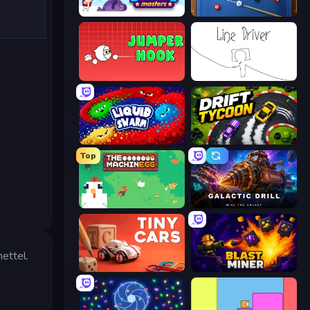
Bouncemasters
8 Ball Pool
Jumper Hook
Line Driver
Liquid Swarm
Drift Tycoon
Top
The MachinEGG
Galactic Drill
ettel.
Tiny Cars
Blast Miner