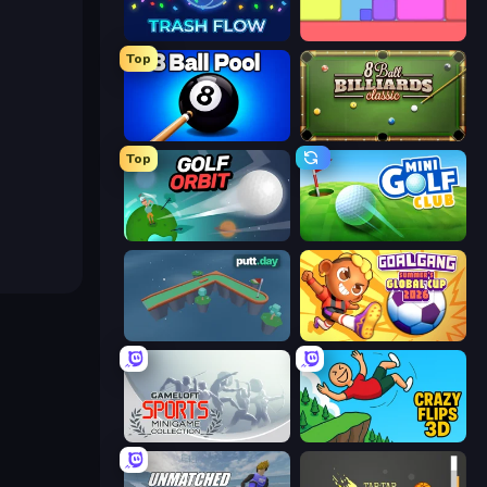
Trash Flow
Level EATEN!
Top
8 Ball Pool Billiards Multiplayer
8 Ball Billiards Classic
Top
Golf Orbit
Mini Golf Club
putt.day
Goal Gang
Gameloft Sports Minigame Collection
Crazy Flips 3D