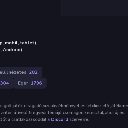
, mobil, tablet),
, Android)
elülnézetes
282
304
Egér
1796
igolf játék elragadó vizuális élménnyel és lebilincselő játékmen
szinten átívelő 5 egyedi témájú csomagon keresztül, ahol új és
ztőt a csatlakozásoddal a
Discord
szerverre.