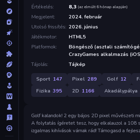
Értékelés
8,3
(
az elmúlt 6 hónap alapján
)
Megjelent
2024. február
Utolsó frissítés
2026. június
Játékmotor
HTML5
Platformok
Böngésző (asztali számítógép
CrazyGames alkalmazás (iOS
Tájolás
Tájkép
Sport
147
Pixel
289
Golf
12
F
Fizika
395
2D
1166
Akadálypálya
Golf kalandok! 2 egy bájos 2D pixel művészeti min
A folytatás ígéretet tesz, hogy elkalauzol a 108 
izgalmas kihívások várnak rád! Támogasd a fejles