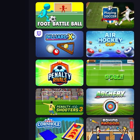
Foot Battle Ball
Playing Soccer
BilliardX
Air Hockey Cup
Penalty Rivals
World Cup Penalty
Penalty Shooters 3
Archery World Tour