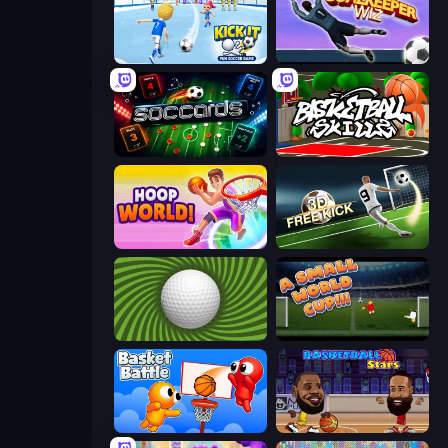
Kick It – Fun Soccer Game
Goalkeeper Wiz
Soccards
Basketball Skills
Hoop World 3D
Free Kick Classic (3D Free Kick)
The Speedy Golf
A Small World Cup
Basket Battle
Basketball Stars