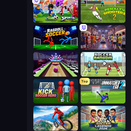
Sportia Football Cup
Penalty Shooters 2
Ragdoll Soccer 2 Players
CG FC 26
Super Bowling Mania
Soccer Random
Top
Kick Soccer Hero
Unmatched Ego 2
Riders Downhill Racing
Soccer Legends 2026