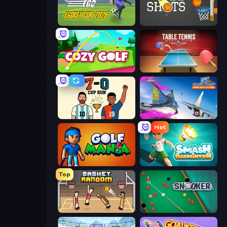
Unmatched Ego
Tap-Tap Shots
Cozy Golf
Table Tennis World Tour
7a0 - World Cup Simulator
Base Jump Wing Suit Flying
Hot
Golf Mania
Smash Badminton
Top
Basket Random
Snooker