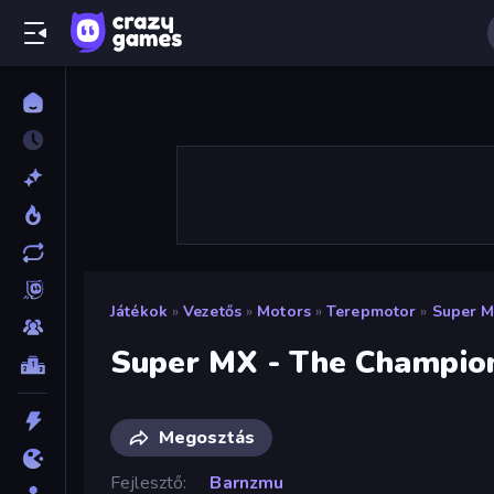
Játékok
»
Vezetős
»
Motors
»
Terepmotor
»
Super M
Super MX - The Champio
Megosztás
Fejlesztő
Barnzmu