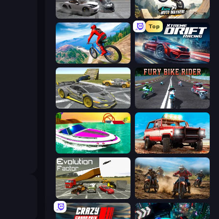
Gearshift One
Xtreme Moto Mayhem
Top
Riders Downhill Racing
Xtreme DRIFT Racing
Wrong Way
Fury Bike Rider
Jet Boat Racing
Offroad Masters Challenge
Evolution Factor
Motocross Dirt Bike Race Games