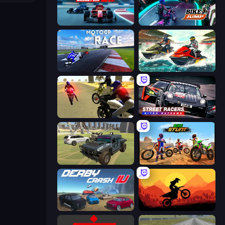
Crazy Grand Prix
Bike Jump
MotoGP: Motocross Race
Jetski Race
3D Moto Simulator 2
Street Racers Nitro Extreme
4x4 Offroader
Bike Stunts Race Bike Games 3D
Derby Crash 4
Sunset Bike Racing