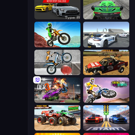
Motor Sport Challenge Type R
Speed Racing Pro 2
Dirt Bike Mad Skills
Crazy Stunt Cars Multiplayer
Trials Ice Ride
Offroad Dirt Racing 3D
Demolition Derby 3
Trial Bike Epic Stunts
Monster Truck Demolition Derby
Street Racer 2