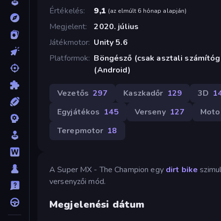
Értékelés
9,1
(
az elmúlt 6 hónap alapján
)
Megjelent
2020. július
Játékmotor
Unity 5.6
Platformok
Böngésző (csak asztali számító
(Android)
Vezetős
297
Kaszkadőr
129
3D
1
Egyjátékos
145
Verseny
127
Moto
Terepmotor
18
A Super MX - The Champion egy
dirt bike
szimul
versenyzői mód.
Megjelenési dátum