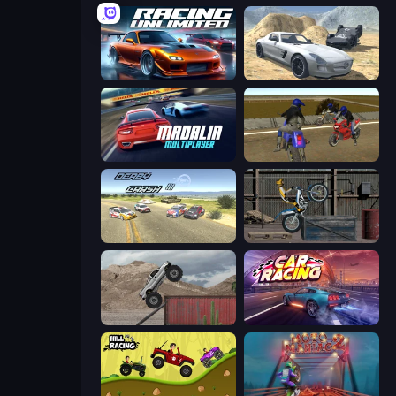
Racing Unlimited
Derby Crash 2
Madalin Cars Multiplayer
Crazy Moto Stunts
Derby Crash 3
Trials Ride
Hard Wheels
Car Games: Car Racing Game