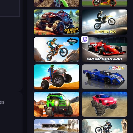
MotoCross Riders
Super Bike The Champion
Offroad Island
Super MX - Last Season
Trial Mania
Super Star Car
ATV Ultimate Offroad
Circuit Racing
 és
Offroad Life 3D
Monster Cars: Ultimate Simulator