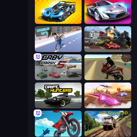
GT Cars Mega Ramps
Grand Cyber City
Wheelie Up
Demolition Derby 2
Derby Crash 5
Moto Rider 3D
Drift Hunters
Ultimate Flying Car
Airborne Motocross
Hill Travel 3D