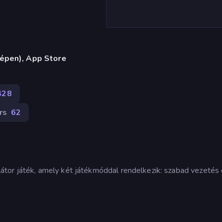
gépen), App Store
428
rs
62
átor játék, amely két játékmóddal rendelkezik: szabad vezetés