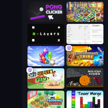
Pong Clicker
Money Factory: Tycoon Idle Game
Omega Layers
Idle Ants
Crystalia Idle Clicker
Evolutionary Tribe
My Chicken Farm
Mystery Digger