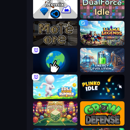
Idle Mine: Remix
DualForce Idle
More Ore
Llama Legends
Planet Clicker 2
Energy Evolution
Idle Clicker Runner
Plinko Idle
Just One More Roll
Grow Defense