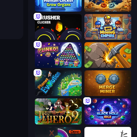
Human Clicker: Grow Organs
Gear Factory
Crusher Clicker
Idle Mining Empire
PLINKO!
Mine Clicker
Planet Evolution: Idle Clicker
Merge Miner
Incremental Epic Hero 2
Black Hole Idle