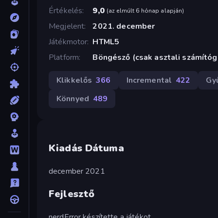
Értékelés
9,0
(
az elmúlt 6 hónap alapján
)
Megjelent
2021. december
Játékmotor
HTML5
Platform
Böngésző (csak asztali számító
Klikkelős
366
Incremental
422
Gy
Könnyed
489
Kiadás Dátuma
december 2021
Fejlesztő
nerdError készítette a játékot.