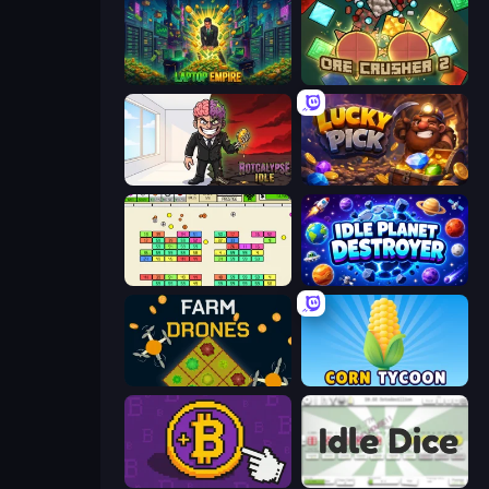
Laptop Empire
OreCrusher 2
Rotcalypse: Idle Incremental
Lucky Pick
Idle Breakout
Idle Planet Destroyer
Farm Drones
Corn Tycoon
Money Maker
Idle Dice