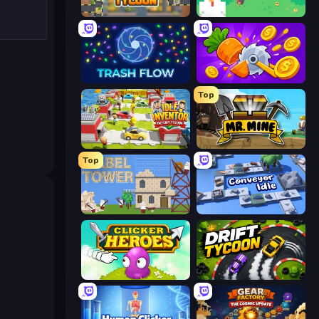
Leek Factory Tycoon
The MachinEGG
Trash Flow
Farm Ring Idle
Top
Idle Inventor
Mr. Mine
Top
Babel Tower
Conveyor Idle
Clicker Heroes
Drift Tycoon