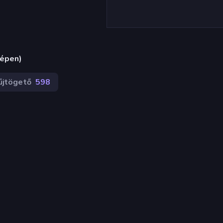
gépen)
űjtögető
598