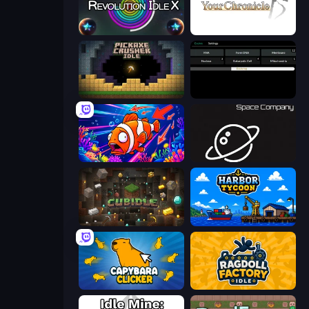
Revolution Idle X
Your Chronicle
Pickaxe Crusher Idle
Evolve
Fish Catch Idle
Space Company
Cubidle
Harbor Tycoon
Capybara Clicker
Ragdoll Factory Idle