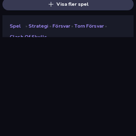
Visa fler spel
Spel
Strategi
Försvar
Torn Försvar
»
»
»
»
Clash Of Skulls
Clash of Skulls
Utvecklare
Beedo Games
Betyg
9.3
(
baserat på de senaste 6 månaderna
)
Utgiven
juni 2022
Spelmotor
HTML5
Plattformar
Webbläsare (stationär dator, mobil,
surfplatta), CrazyGames-appen
(Android), App Store (Android)
Inriktning
Landscape