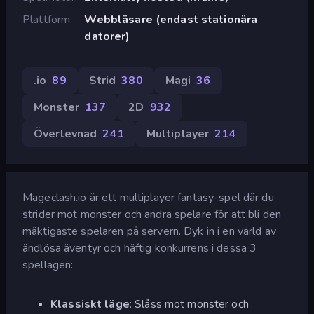
Plattform
Webbläsare (endast stationära
datorer)
.io
89
Strid
380
Magi
36
Monster
137
2D
932
Överlevnad
241
Multiplayer
214
Mageclash.io är ett multiplayer fantasy-spel där du
strider mot monster och andra spelare för att bli den
mäktigaste spelaren på servern. Dyk in i en värld av
ändlösa äventyr och häftig konkurrens i dessa 3
spellägen:
Klassiskt läge
: Slåss mot monster och