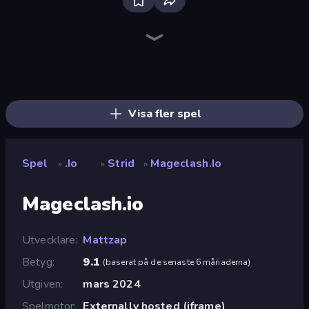
Bloxd.io
Cubes 2048.io
Worms.Zone
Gulper.io
Holey.io Battle Royale
SeaDragons.io
EvoWars.io
Hexanaut.io
Stabfish.io
TileMan.io
Worm Hunt
BrutalMania.io (Brutal Mania)
Snake Clash.io
Gold Rush Arena
EvoWorld.io (FlyOrDie.io)
Mope.io
Digworm.io
Dragon.io
Visa fler spel
Spel
.io
Strid
Mageclash.io
»
»
»
Mageclash.io
Utvecklare
Mattzap
Betyg
9.1
(
baserat på de senaste 6 månaderna
)
Utgiven
mars 2024
Spelmotor
Externally hosted (iframe)