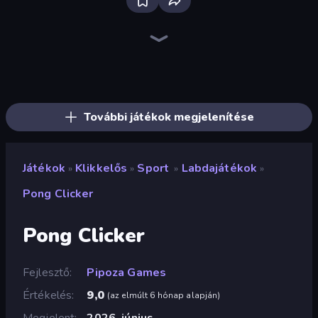
Farm Ring Idle
The MachinEGG
Idle Mining Empire
Human Clicker: Grow Organs
Block Wall Destroyer
Gear Factory
Conveyor Idle
Babel Tower
Crusher Clicker
Capybara Clicker
Mine Clicker
Gun Bounce Idle
Planet Clicker 2
Money Maker Idle
Dig Tycoon
Idle Clicker Runner
Black Hole Idle
Corn Tycoon
További játékok megjelenítése
Játékok
Klikkelős
Sport
Labdajátékok
»
»
»
»
Pong Clicker
Pong Clicker
Fejlesztő
Pipoza Games
Értékelés
9,0
(
az elmúlt 6 hónap alapján
)
Megjelent
2026. június