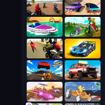
Super MX - The Champion
Turbo Cars: Pipe Stunts
Jet Boat Racing
MX Offroad Master
3D Moto Simulator 2
GT Cars Mega Ramps
Jump Master: Car Racing
Offroad Masters Challenge
Ultimate Flying Car
Draw Crash Race