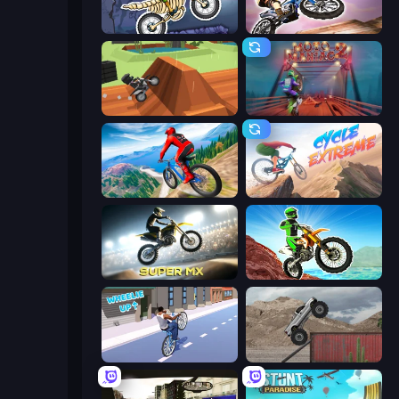
Moto X3M 6: Spooky Land
Trial Bike Epic Stunts
Blocky Trials
Moto Maniac 2
Riders Downhill Racing
Cycle Extreme
Super MX - Last Season
Dirt Bike Mad Skills
Wheelie Up
Hard Wheels