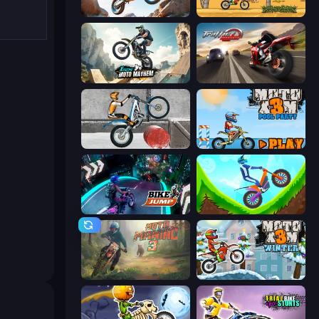
Trial Mania
Moto X3M
Xtreme Moto Mayhem
Traffic Rider
Trials Ice Ride
Moto X3M 5: Pool Party
Bike Jump
Hill Climb on Moto Bike
Moto Maniac 3
Moto X3M 4 Winter