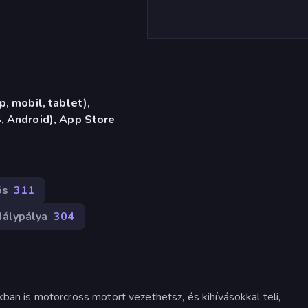
, mobil, tablet),
 Android), App Store
õs
311
álypálya
304
an is motorcross motort vezethetsz, és kihívásokkal teli,