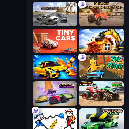
Gearshift One
Ultimate Truck Driving Simulator 2020
Tiny Cars
City Constructor
BMG: Ragdoll Playground
Toy Rider
MR RACER Stunt Mania
Monster Truck Demolition Derby