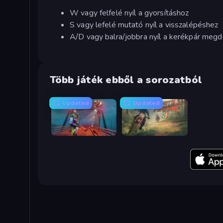
W vagy felfelé nyíl a gyorsításhoz
S vagy lefelé mutató nyíl a visszalépéshez
A/D vagy balra/jobbra nyíl a kerékpár meg
Több játék ebből a sorozatból
Updated
Updated
Moto Maniac 2
Moto Maniac 3