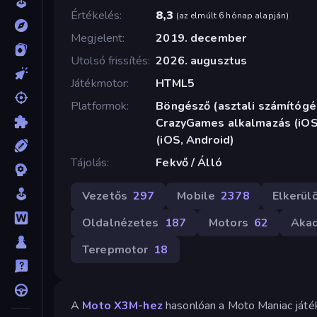
Értékelés
8,3
(
az elmúlt 6 hónap alapján
)
Megjelent
2019. december
Utolsó frissítés
2026. augusztus
Játékmotor
HTML5
Platformok
Böngésző (asztali számítógép
CrazyGames alkalmazás (iOS,
(iOS, Android)
Tájolás
Fekvő / Álló
Vezetős
297
Mobile
2378
Elkerül
Oldalnézetes
187
Motors
62
Akad
Terepmotor
18
A
Moto X3M-hez
hasonlóan a Moto Maniac játékb