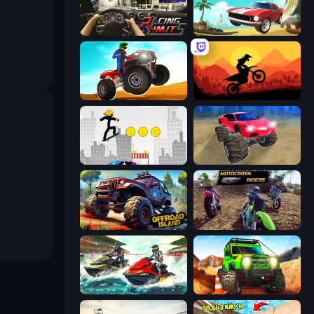
Racing Limits
Stunt Paradise
ATV Ultimate Offroad
Sunset Bike Racing
Stickman Skate: 360 Epic City
Monster Cars: Ultimate Simulator
Offroad Island
MotoCross Riders
Jetski Race
Offroad Life 3D