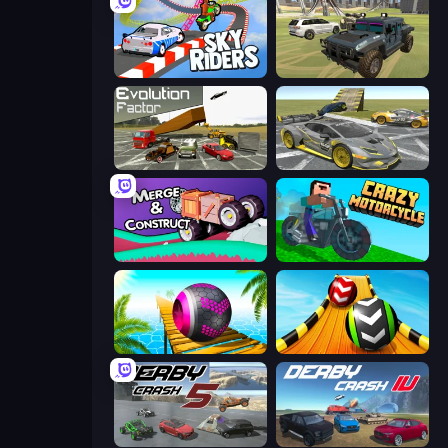
Sky Riders
4x4 Offroader
Evolution Factor
Wrong Way
Merge & Construct
Crazy Motorcycle
Rolling Balls Sea Race
Sky Balls 3D
Derby Crash 5
Derby Crash 4