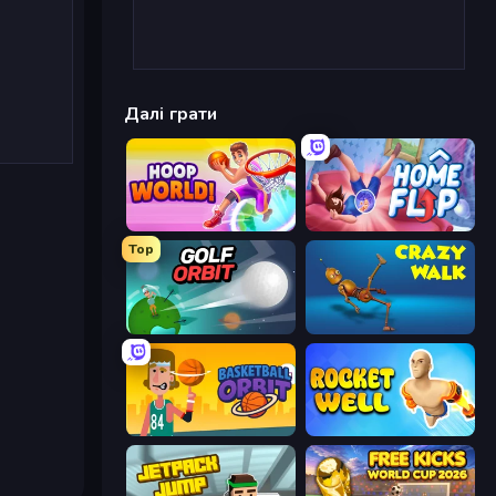
Далі грати
Hoop World 3D
Home Flip
Top
Golf Orbit
Crazy Walk
Basketball Orbit
Rocket Well