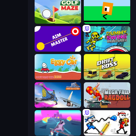
Golf Maze
Oh, flip!
Aim Master
Crazy Dummy Swing Multiplayer
Eggy Car
Drift Boss
Base Jump Wing Suit Flying
Mega Fall Ragdoll Simulator
Tanuki Sunset
Doodle Smash