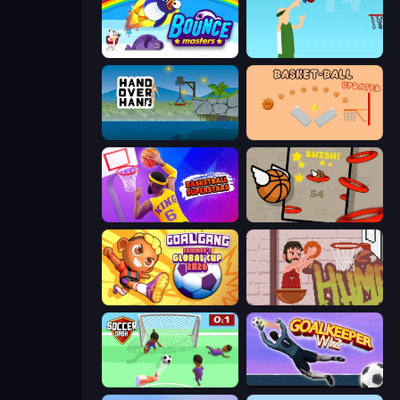
Bouncemasters
Street Ball Jam
Hand Over Hand
Basket-Ball
Basketball Superstars
Flappy Dunk
Goal Gang
Basket Slam Dunk 2
Soccer Dash
Goalkeeper Wiz