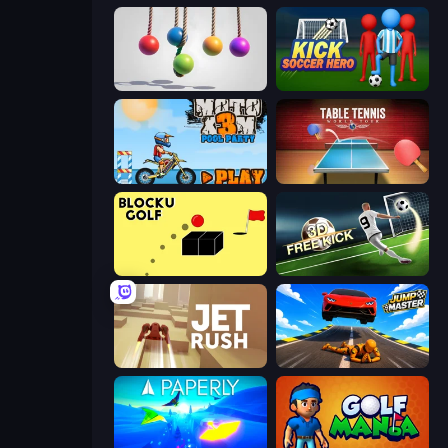
Pendulum Master
Kick Soccer Hero
Moto X3M 5: Pool Party
Table Tennis World Tour
Bounce Blocku Golf
Free Kick Classic (3D Free Kick)
Jet Rush
Jump Master: Car Racing