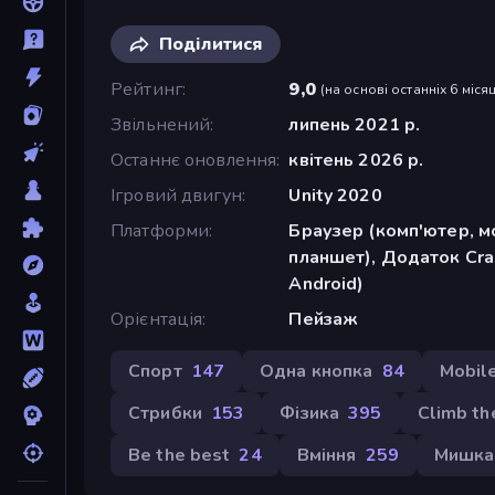
Поділитися
Рейтинг
9,0
(
на основі останніх 6 місяц
Звільнений
липень 2021 р.
Останнє оновлення
квітень 2026 р.
Ігровий двигун
Unity 2020
Платформи
Браузер (комп'ютер, м
планшет), Додаток Cra
Android)
Орієнтація
Пейзаж
Спорт
147
Одна кнопка
84
Mobil
Стрибки
153
Фізика
395
Climb th
Be the best
24
Вміння
259
Мишка