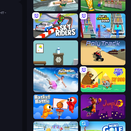
Jetpack Jump
Free Kicks World Cup 2026
нт-
Sky Riders
Flipped Chain Dunk
Flip Bottle
PolyTrack
Falling Art Ragdoll Simulator
Fish Orbit
Basket Battle
Jump Up 3D