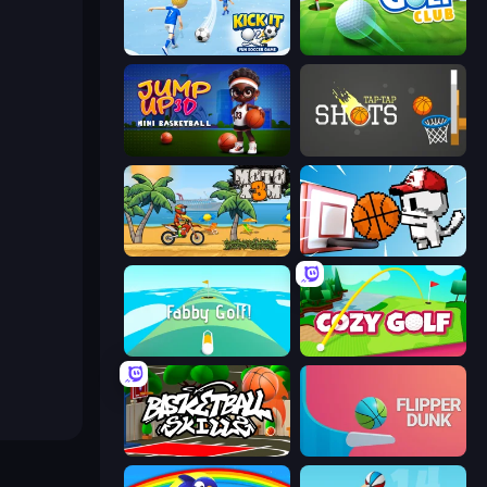
Kick It – Fun Soccer Game
Mini Golf Club
Jump Up 3D: Mini Basketball
Tap-Tap Shots
Moto X3M
Basket Cats
Fabby Golf!
Cozy Golf
Basketball Skills
Flipper Dunk 3D