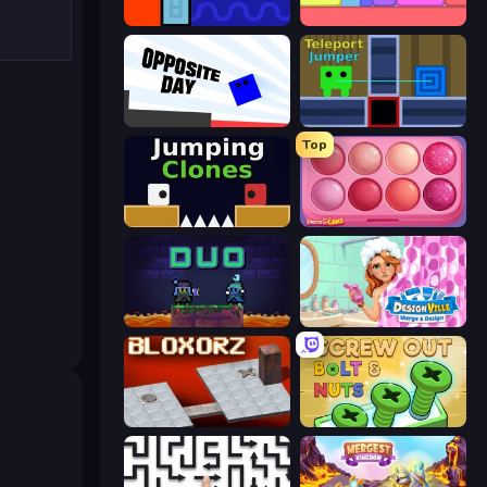
Lava and Aqua
Level EATEN!
Opposite Day
Teleport Jumper
Top
Jumping Clones
Piece of Cake: Merge and Bake
Duo
Designville: Merge & Design
Bloxorz
Screw Out: Bolts and Nuts