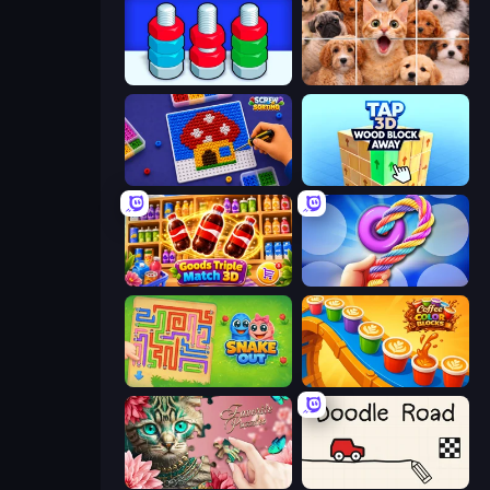
Nuts Puzzle: Sort By Color
Jigpic Solitaire
Screw Sorting
Tap 3D Wood Block Away
Goods Triple Match 3D
Twisted Tangle
Snake Out: Maze Escape
Coffee Color Blocks
Favorite Puzzles
Doodle Road