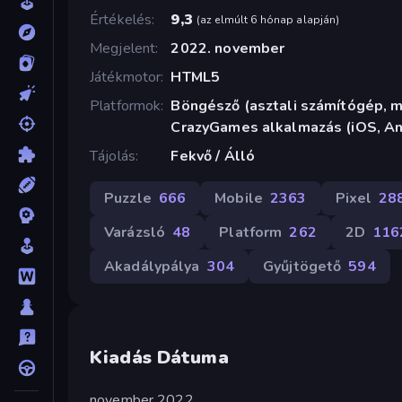
Értékelés
9,3
(
az elmúlt 6 hónap alapján
)
Megjelent
2022. november
Játékmotor
HTML5
Platformok
Böngésző (asztali számítógép, mo
CrazyGames alkalmazás (iOS, An
Tájolás
Fekvő / Álló
Puzzle
666
Mobile
2363
Pixel
28
Varázsló
48
Platform
262
2D
116
Akadálypálya
304
Gyűjtögető
594
Kiadás Dátuma
november 2022