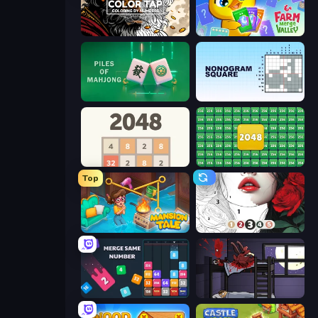
Color Tap: Coloring by Numbers
Farm Merge Valley
Piles of Mahjong
Nonogram Square
2048
2048 Merge Blocks
Top
Mansion Tale: Merge Secrets
Numicolor
Drop & Merge the Numbers
The Visitor