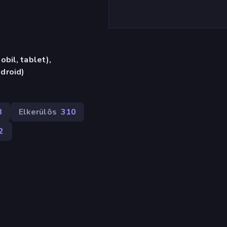
bil, tablet),
droid)
8
Elkerülõs
310
2