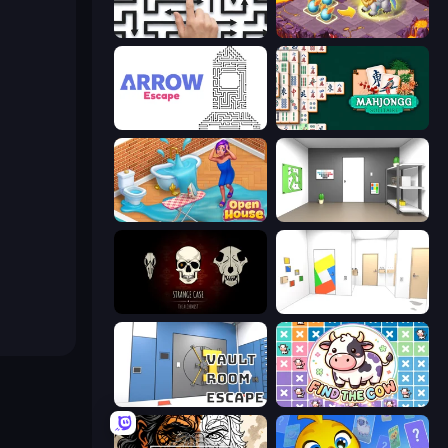
Arrow Escape: Puzzle
Mergest Kingdom
Arrow Escape
Mahjongg Solitaire
Open House
Paint Room Escape
Room Escape: Strange Case
Mirror Room Escape
Vault Room Escape
Find The Cow