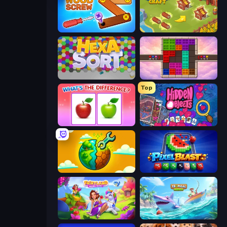
Wood Screw: Bolts Puzzle
Castle Craft
Hexa Sort
Color Cube Puzzle
Top
What's The Difference?
Hidden Objects
Land Explorers: Merge & Build
Pixel Blast
Fairyland Merge & Magic
Tropical Merge