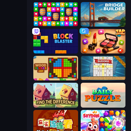
Tap Away Story
Bridge Builder
Block Blaster
Tap Gallery
Wood Blocks Jam
Sudoku Online
Find The Difference
Daily Puzzle