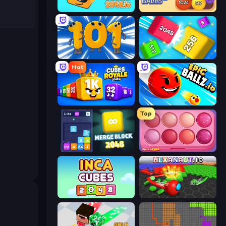
Cubes 2048.io
Crazy 2048 Balls
Numbers Arena
Qube 2048
Hot
Cubes 2048 Royale
EpicBallz.io
Top
Merge Block 2048
Piece of Cake: Merge and Bake
Inca Cubes 2048
Hexanaut.io