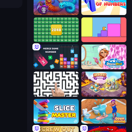
Worms.Zone
Master of Numbers
2048 Merge Blocks
Level EATEN!
Drop & Merge the Numbers
Designville: Merge & Design
Arrow Escape: Puzzle
Mergest Kingdom
Slice Master
Open House