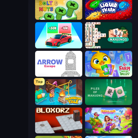
Screw Out: Bolts and Nuts
Liquid Swarm
Upgrade the Supercar 3D
Mahjongg Solitaire
Arrow Escape
Farm Merge Valley
Top
Mansion Tale: Merge Secrets
Piles of Mahjong
Bloxorz
Fairyland Merge & Magic