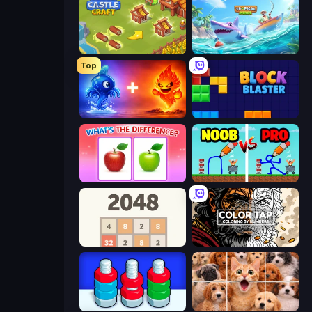
Castle Craft
Tropical Merge
Top
Elemental Monsters: Merge
Block Blaster
What's The Difference?
DOP Noob: Draw to Save
2048
Color Tap: Coloring by Numbers
Nuts Puzzle: Sort By Color
Jigpic Solitaire