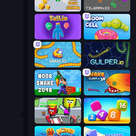
Gold Rush Arena
TileMan.io
Tall.io
Boom Cell
Snake.io
Gulper.io
Noob Snake 2048
Snake Clash.io
CleanUp.IO
Number Blast 2048