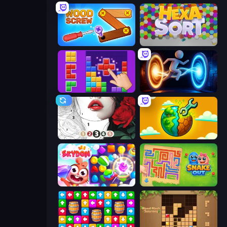
Wood Screw: Bolts Puzzle
Hexa Sort
BlockBuster Puzzle
Portal Escape
Numicolor
Land Explorers: Merge & Build
Skydom
Snake Out: Maze Escape