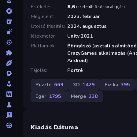
Értékelés
8,6
(
az elmúlt 6 hónap alapján
)
Megjelent
2023. február
Utolsó frissítés
2024. augusztus
Játékmotor
Unity 2021
Platformok
Böngésző (asztali számítógép
CrazyGames alkalmazás (Andr
Android)
Tájolás
Portré
Puzzle
669
3D
1429
Fizika
395
Egér
1795
Merge
238
Kiadás Dátuma