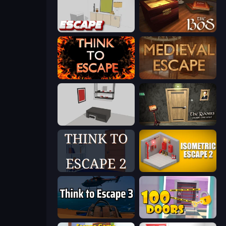
The White Room 4
The Box of Secrets
Think to Escape
Medieval Escape
The White Room 5
The Rooms: Escape Challenge
Think to Escape 2
Isometric Escape 2
Think to Escape 3
Open 100 Doors