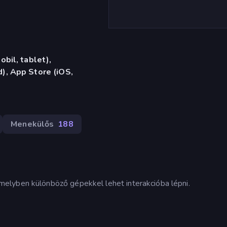
bil, tablet),
), App Store (iOS,
Menekülős
188
elyben különböző gépekkel lehet interakcióba lépni.