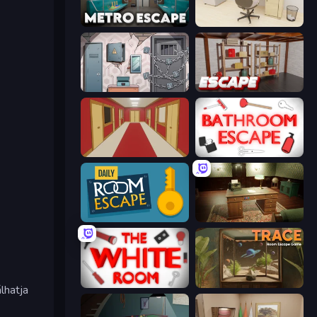
Metro Escape
House Escape: Office
Cube Stories: Escape
Kitchen Escape
Escape or Die 4
Bathroom Escape
Daily Room Escape
Vintage Escape
The White Room
TRACE
lhatja