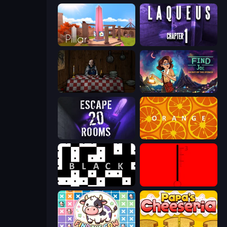
The Pillar
Laqueus Escape: Chapter I
Little Cabin in the Woods
Find Joe: Secret of The Stones
Escape 20 Rooms
orange
black
red