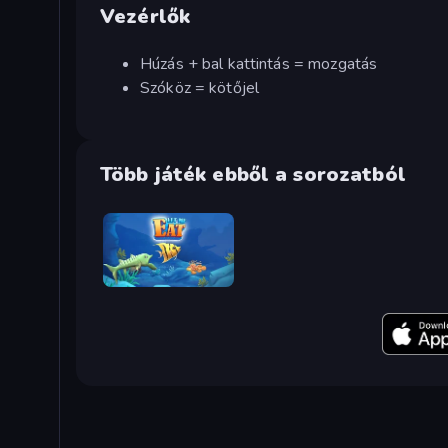
Vezérlők
Húzás + bal kattintás = mozgatás
Szóköz = kötőjel
Több játék ebből a sorozatból
Let Me Eat: Big Fish Eat Smaller