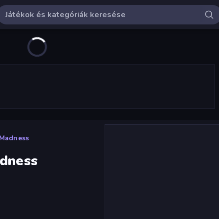
g Madness
adness