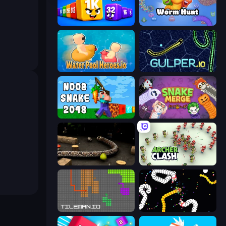
Cubes 2048 Royale
Worm Hunt
Water Pool Heroes.io
Gulper.io
Noob Snake 2048
Snake Merge: Idle & io Zone
Snake 3D
Archer Clash
TileMan.io
Worms.io