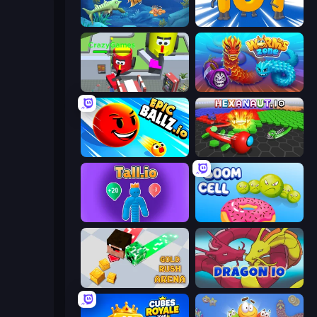
Let Me Eat: Big Fish Eat Smaller
Numbers Arena
CleanUp.IO
Worms.Zone
EpicBallz.io
Hexanaut.io
Tall.io
Boom Cell
Gold Rush Arena
Dragon.io