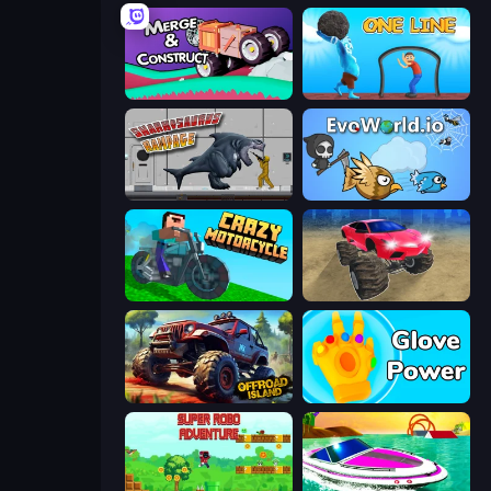
Merge & Construct
One Line
Sharkosaurus Rampage
EvoWorld.io (FlyOrDie.io)
Crazy Motorcycle
Monster Cars: Ultimate Simulator
Offroad Island
Glove Power