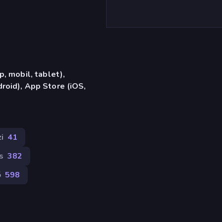
, mobil, tablet),
oid), App Store (iOS,
i
41
s
382
ő
598