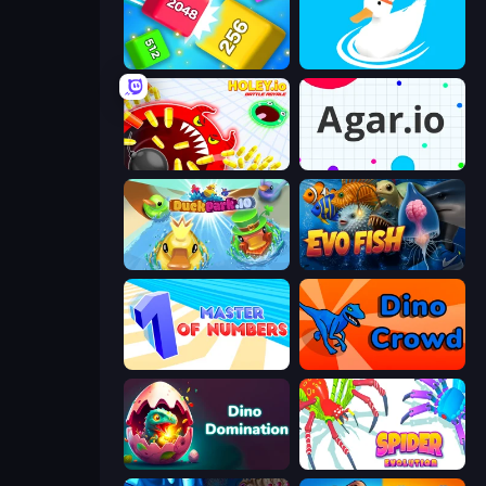
Qube 2048
Ducklings
Holey.io Battle Royale
Agar.io
DuckPark.io
Evo Fish
Master of Numbers
Dino Crowd
Dino Domination
Spider Evolution: Runner Game