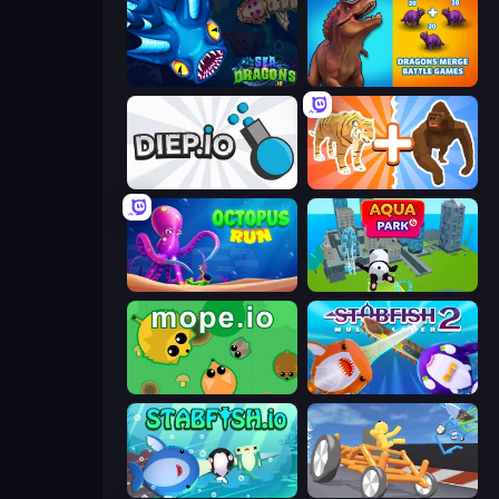
SeaDragons.io
Dragons Merge: Battle Games
Diep.io
Animal DNA Run
OctopusRun
Aquapark.io
Mope.io
Stabfish 2
Stabfish.io
Draw Crash Race