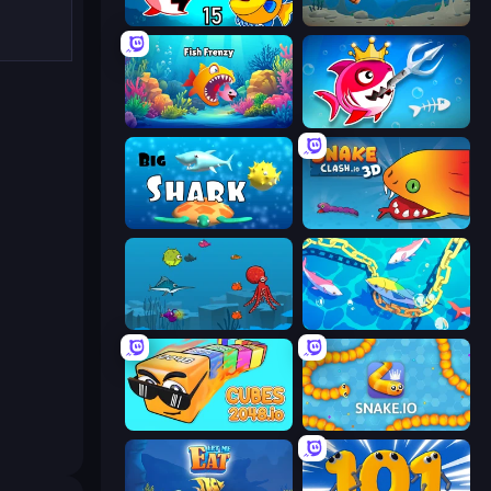
Fish Eat Getting Big
Hungry Ocean: Eat, Feed and Grow Fish
Fish Frenzy
Fish Stab Getting Big
Big Shark
Snake Clash.io
Fish Eat Fishes
Deep Sea Duel
Cubes 2048.io
Snake.io