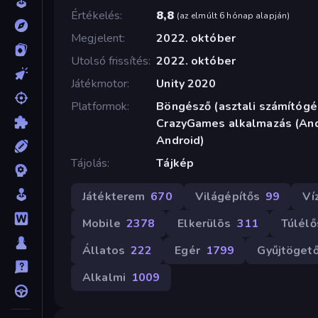
Értékelés
8,8
(
az elmúlt 6 hónap alapján
)
Megjelent
2022. október
Utolsó frissítés
2022. október
Játékmotor
Unity 2020
Platformok
Böngésző (asztali számítógép
CrazyGames alkalmazás (Andr
Android)
Tájolás
Tájkép
Játékterem
670
Világépítős
99
Víz
Mobile
2378
Elkerülõs
311
Túlélő
Állatos
222
Egér
1799
Gyűjtöget
Alkalmi
1009