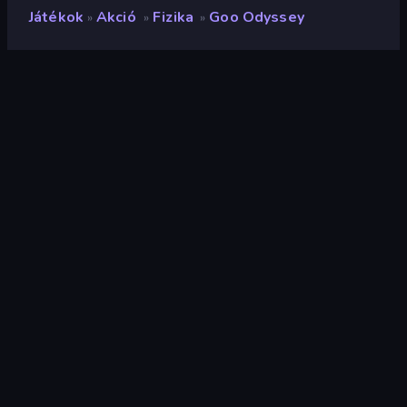
Játékok
Akció
Fizika
Goo Odyssey
»
»
»
Goo Odyssey
Fejlesztő
Doodleland
Értékelés
9,6
(
az elmúlt 6 hónap alapján
)
Megjelent
2026. április
Játékmotor
Unity 2022
Platformok
Böngésző (asztali számítógép,
mobil, tablet), CrazyGames
alkalmazás (Android), App Store
(iOS, Android)
Tájolás
Tájkép
Akció
439
Mobile
2357