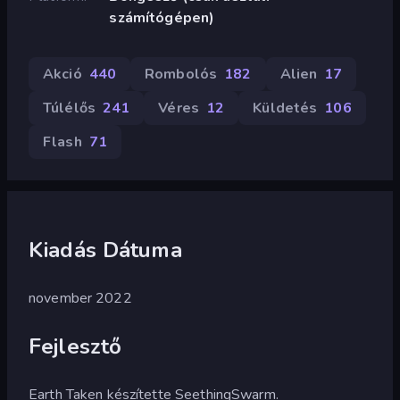
számítógépen)
Akció
440
Rombolós
182
Alien
17
Túlélős
241
Véres
12
Küldetés
106
Flash
71
Kiadás Dátuma
november 2022
Fejlesztő
Earth Taken készítette SeethingSwarm.