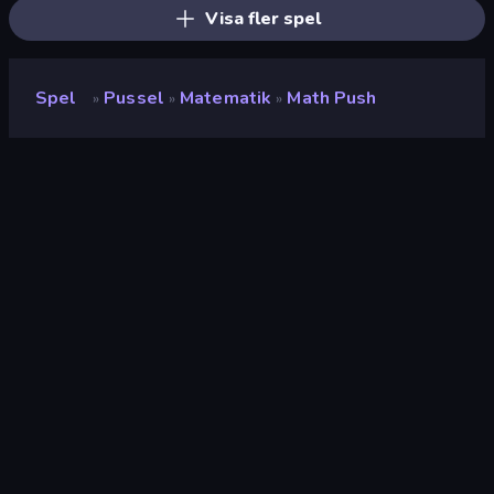
Visa fler spel
Spel
Pussel
Matematik
Math Push
»
»
»
Math Push
Utvecklare
Robert Alvarez
Betyg
(
baserat på de senaste 6
8.5
månaderna
)
Utgiven
januari 2022
Senast uppdaterad
mars 2023
Spelmotor
HTML5
Plattformar
Webbläsare (stationär dator,
mobil, surfplatta),
CrazyGames-appen (iOS,
Android)