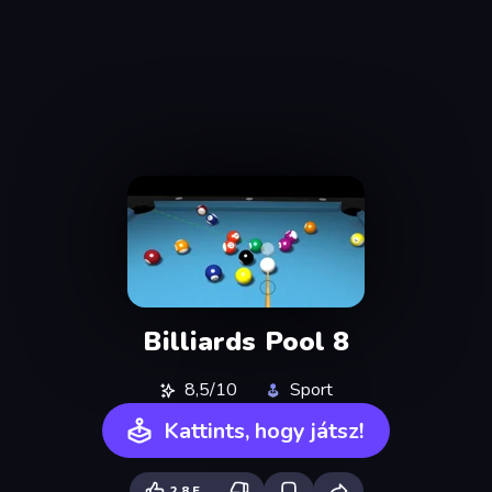
Billiards Pool 8
8,5/10
Sport
Kattints, hogy játsz!
2,8 E