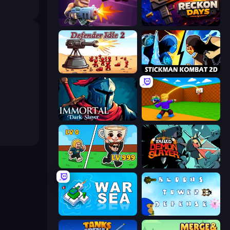
Autogun Heroes
Reckon Days
Defender Idle 2
Stickman Kombat 2D
Immortal: Dark Slayer
Throw a Lucky Block
Brainrot Arena Online
Tailed Demon Slayer
War Sea
Bloons Tower Defense 3