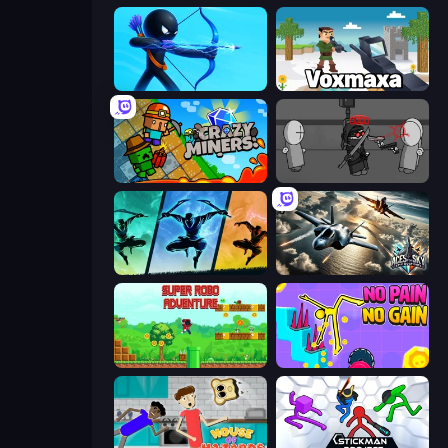
Archers Random
Voxmaxa
Crazy Miners
Madness Project Nexus
Shadow Ninja Revenge
Aces of the Sky: Epic Dogfights
Super Robo - Adventure
No Pain No Gain - Ragdoll Sandbox