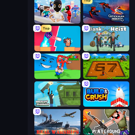
Top
Mr. Dude: Online Multiverse Challenge
Stickman Rebirth
Top
Boom Slingers ReBoom
Bank Heist
Escape Tsunami for Brainrots!
Obby: Dig Brainrots
Getaway Shootout
Build and Crush
Real Warships
Playground