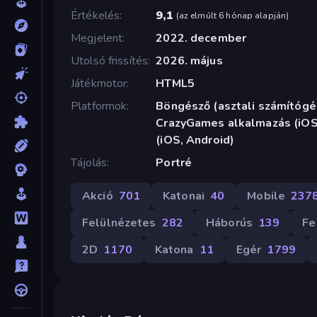
Értékelés
9,1
(
az elmúlt 6 hónap alapján
)
Megjelent
2022. december
Utolsó frissítés
2026. május
Játékmotor
HTML5
Platformok
Böngésző (asztali számítógép
CrazyGames alkalmazás (iOS,
(iOS, Android)
Tájolás
Portré
Akció
701
Katonai
40
Mobile
237
Felülnézetes
282
Háborús
139
Fe
2D
1170
Katona
11
Egér
1799