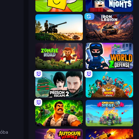
Lucky Brainrot Blocks Online
99 Nights (Bloxd.io)
Artillery Vs Tanks
Iron Legion
Zombie Road
World Z Defense - Zombie Defense
Prison Escape 2
Epic Empire: Tower Defense
Zombie Lab Escape
Endless Siege
ióba