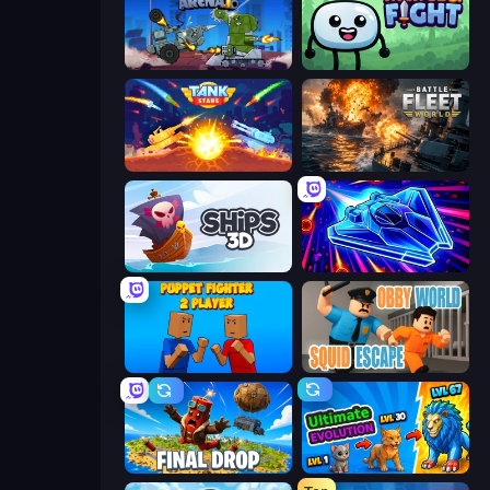
Tanks Arena io: Craft & Combat
Merge & Fight
Tank Stars
Battle Fleet World
Ships 3D
Stellar Swarm
Puppet Fighter 2 Player
Obby World: Squid Escape
Final Drop
Ultimate Evolution