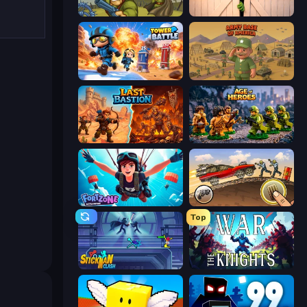
Battalion Commander 1917
Zombie Protocol
Tower Battle
Army Base Of America
Last Bastion
Age of Heroes
Fortzone Battle Royale
Earn to Die: Zombie Ride
Top
Stickman Clash
War the Knights