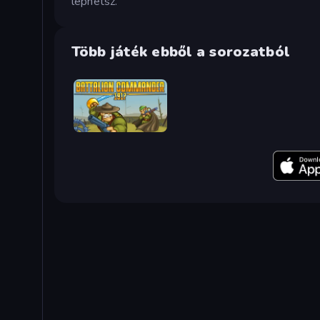
léphetsz.
Több játék ebből a sorozatból
Battalion Commander 1917