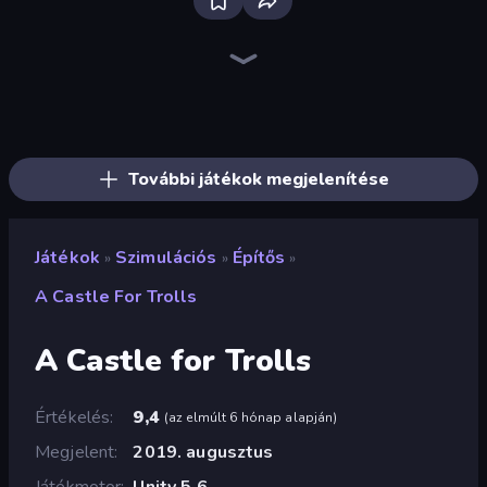
Bloxd.io
Ragdoll Archers
EvoWars.io
Veck.io
Piece of Cake: Merge and Bake
Racing Limits
Traffic Rider
Mahjongg Solitaire
Screw Out: Bolts and Nuts
Words of Wonders
Piles of Mahjong
Designville: Merge & Design
Miniblox
Space Waves
Stickman Clash
SkillWarz
Fortzone Battle Royale
Arrow Escape
További játékok megjelenítése
Játékok
Szimulációs
Építős
»
»
»
A Castle For Trolls
A Castle for Trolls
Értékelés
9,4
(
az elmúlt 6 hónap alapján
)
Megjelent
2019. augusztus
Játékmotor
Unity 5.6