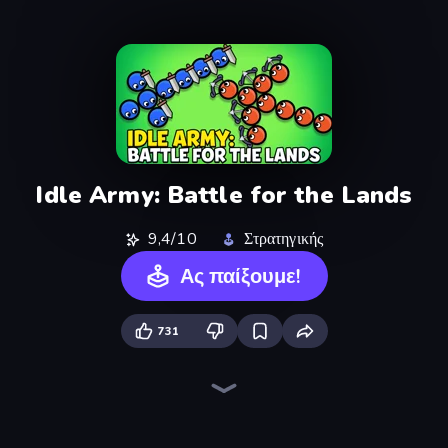
Idle Army: Battle for the Lands
9,4/10
Στρατηγικής
Ας παίξουμε!
731
Tower Swap
Elemental Merge
City Takeover
Bloons Tower Defense 4
Evo Gears
Age of Tanks Warriors: TD War