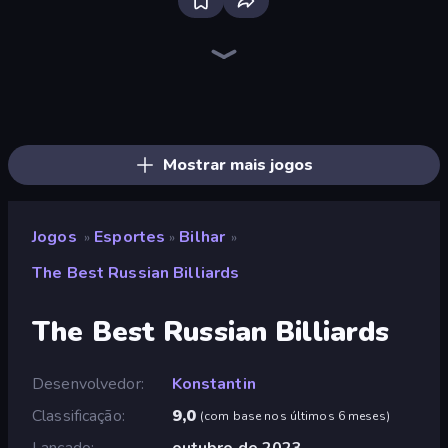
Ragdoll Soccer 2 Players
8 Ball Pool
8 Ball Billiards Classic
Basket Random
Basket Battle
Basketball Stars
Basketball Skills
Free Kick Classic (3D Free Kick)
Basketball Legends 2020
Hoop World 3D
Basketball Superstars
Big Hit Football
Basketball Clash
Table Tennis World Tour
BasketBros
Golf Orbit
Volley Random
Basketball Shot
Mostrar mais jogos
Jogos
Esportes
Bilhar
»
»
»
The Best Russian Billiards
The Best Russian Billiards
Desenvolvedor
Konstantin
Classificação
9,0
(
com base nos últimos 6 meses
)
Lançado
outubro de 2023